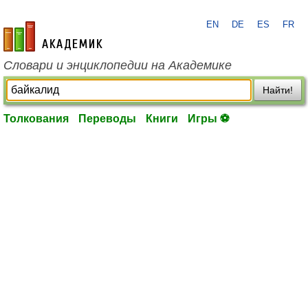
EN
DE
ES
FR
academic.ru
Словари и энциклопедии на Академике
Найти!
Толкования
Переводы
Книги
Игры ⚽