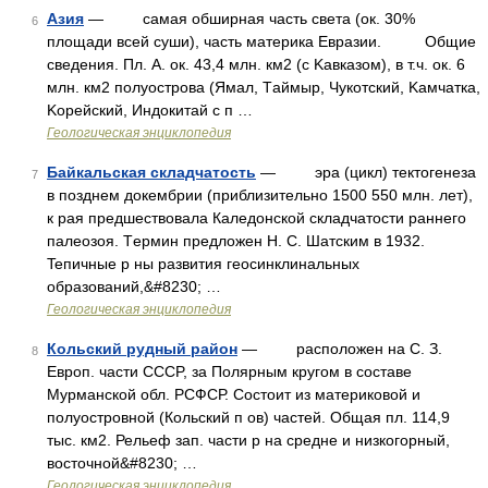
Азия
— самая обширная часть света (ок. 30%
6
площади всей суши), часть материка Евразии. Oбщие
сведения. Пл. A. ок. 43,4 млн. км2 (c Kавказом), в т.ч. ок. 6
млн. км2 полуострова (Ямал, Tаймыр, Чукотский, Kамчатка,
Kорейский, Индокитай c п …
Геологическая энциклопедия
Байкальская складчатость
— эра (цикл) тектогенеза
7
в позднем докембрии (приблизительно 1500 550 млн. лет),
к рая предшествовала Каледонской складчатости раннего
палеозоя. Tермин предложен H. C. Шатским в 1932.
Teпичные p ны развития геосинклинальных
образований,&#8230; …
Геологическая энциклопедия
Кольский рудный район
— расположен на C. З.
8
Европ. части CCCP, за Полярным кругом в составе
Мурманской обл. РСФСР. Состоит из материковой и
полуостровной (Кольский п ов) частей. Общая пл. 114,9
тыс. км2. Рельеф зап. части p на средне и низкогорный,
восточной&#8230; …
Геологическая энциклопедия