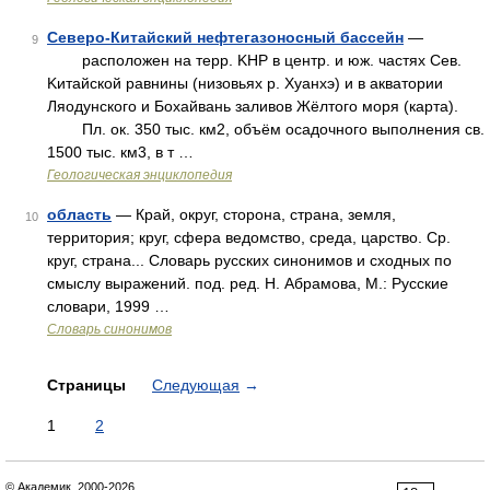
Северо-Китайский нефтегазоносный бассейн
—
9
расположен на терр. KHP в центр. и юж. частях Cев.
Kитайской равнины (низовьях p. Xуанхэ) и в акватории
Ляодунского и Бохайвань заливов Жёлтого моря (карта).
Пл. ок. 350 тыс. км2, объём осадочного выполнения св.
1500 тыс. км3, в т …
Геологическая энциклопедия
область
— Край, округ, сторона, страна, земля,
10
территория; круг, сфера ведомство, среда, царство. Ср.
круг, страна... Словарь русских синонимов и сходных по
смыслу выражений. под. ред. Н. Абрамова, М.: Русские
словари, 1999 …
Словарь синонимов
Страницы
Следующая
→
1
2
© Академик, 2000-2026