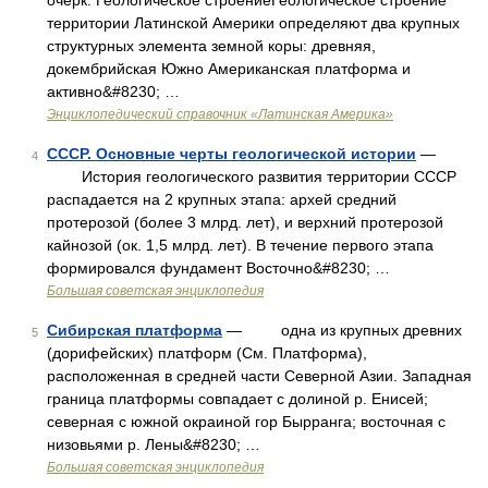
очерк. Геологическое строениеГеологическое строение
территории Латинской Америки определяют два крупных
структурных элемента земной коры: древняя,
докембрийская Южно Американская платформа и
активно&#8230; …
Энциклопедический справочник «Латинская Америка»
СССР. Основные черты геологической истории
—
4
История геологического развития территории СССР
распадается на 2 крупных этапа: архей средний
протерозой (более 3 млрд. лет), и верхний протерозой
кайнозой (ок. 1,5 млрд. лет). В течение первого этапа
формировался фундамент Восточно&#8230; …
Большая советская энциклопедия
Сибирская платформа
— одна из крупных древних
5
(дорифейских) платформ (См. Платформа),
расположенная в средней части Северной Азии. Западная
граница платформы совпадает с долиной р. Енисей;
северная с южной окраиной гор Бырранга; восточная с
низовьями р. Лены&#8230; …
Большая советская энциклопедия