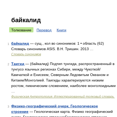
байкалид
Толкование
Перевод
Книги
байкалид
— сущ., кол во синонимов: 1 • область (62)
1
Словарь синонимов ASIS. В.Н. Тришин. 2013 …
Словарь синонимов
Таигид
— (байкалид) Подтип тунгида, распространенный в
2
тунгусо язычных регионах Сибири, между Чукоткой/
Камчаткой и Енисеем, Северным Ледовитым Океаном и
Китаем/Монголией. Таигиды характеризуются низким
ростом, пикническим сложением, наиболее монголоидными
…
Физическая Антропология. Иллюстрированный толковый словарь.
Физико-географический очерк. Геологическое
3
строение
— Геологическая карта. Физико географический