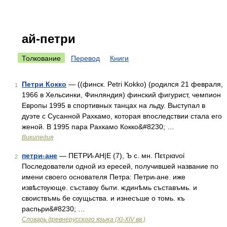
ай-петри
Толкование
Перевод
Книги
Петри Кокко
— ((финск. Petri Kokko) (родился 21 февраля,
1
1966 в Хельсинки, Финляндия) финский фигурист, чемпион
Европы 1995 в спортивных танцах на льду. Выступал в
дуэте с Сусанной Рахкамо, которая впоследствии стала его
женой. В 1995 пара Рахкамо Кокко&#8230; …
Википедия
петри˫ане
— ПЕТРИ˫АН|Е (7), Ъ с. мн. Πετριανοί
2
Последователи одной из ересей, получившей название по
имени своего основателя Петра: Петри˫ане. иже
извѣстѹюще. съставѹ быти. ѥдинѣмь съставъмь. и
своиствъмь бе сѹщьства. и изнесъше о томь. къ
распьри&#8230; …
Словарь древнерусского языка (XI-XIV вв.)