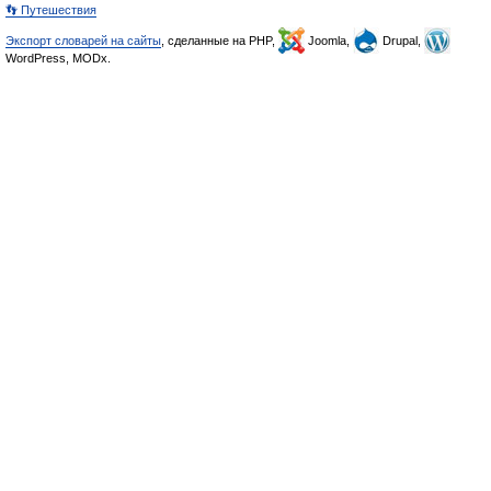
👣 Путешествия
Экспорт словарей на сайты
, сделанные на PHP,
Joomla,
Drupal,
WordPress, MODx.