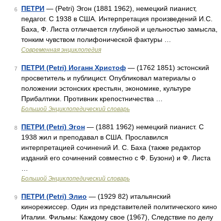
ПЕТРИ
— (Petri) Эгон (1881 1962), немецкий пианист,
6
педагог. С 1938 в США. Интерпретация произведений И.С.
Баха, Ф. Листа отличается глубиной и цельностью замысла,
тонким чувством полифонической фактуры …
Современная энциклопедия
ПЕТРИ (Petri) Иоганн Христоф
— (1762 1851) эстонский
7
просветитель и публицист. Опубликовал материалы о
положении эстонских крестьян, экономике, культуре
Прибалтики. Противник крепостничества …
Большой Энциклопедический словарь
ПЕТРИ (Petri) Эгон
— (1881 1962) немецкий пианист. С
8
1938 жил и преподавал в США. Прославился
интерпретацией сочинений И. С. Баха (также редактор
изданий его сочинений совместно с Ф. Бузони) и Ф. Листа
…
Большой Энциклопедический словарь
ПЕТРИ (Petri) Элио
— (1929 82) итальянский
9
кинорежиссер. Один из представителей политического кино
Италии. Фильмы: Каждому свое (1967), Следствие по делу