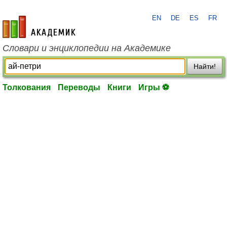
EN
DE
ES
FR
academic.ru
Словари и энциклопедии на Академике
Найти!
Толкования
Переводы
Книги
Игры ⚽