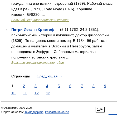
гражданина вне всяких подозрений (1969), Рабочий класс
идет в рай (1971), Тодо модо (1976), Хорошие
известия&#8230; …
Большой Энциклопедический словарь
Петри Иоганн Кристоф
— (5.11.1762‒24.2.1851),
10
прибалтийский историк и публицист, доктор философии
(1809). По национальности немец. В 1784‒96 работал
домашним учителем в Эстонии и Петербурге, затем
преподавал в Эрфурте. Собранные материалы о
положении эстонских крестьян …
Большая советская энциклопедия
Страницы
Следующая
→
1
2
3
4
5
6
7
8
9
10
11
12
13
© Академик, 2000-2026
18+
Обратная связь:
Техподдержка
,
Реклама на сайте