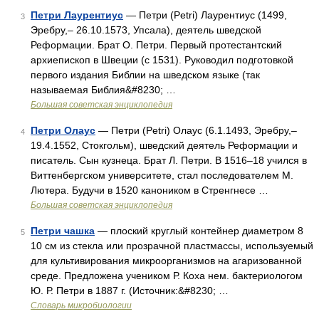
Петри Лаурентиус
— Петри (Petri) Лаурентиус (1499,
3
Эребру,‒ 26.10.1573, Упсала), деятель шведской
Реформации. Брат О. Петри. Первый протестантский
архиепископ в Швеции (с 1531). Руководил подготовкой
первого издания Библии на шведском языке (так
называемая Библия&#8230; …
Большая советская энциклопедия
Петри Олаус
— Петри (Petri) Олаус (6.1.1493, Эребру,‒
4
19.4.1552, Стокгольм), шведский деятель Реформации и
писатель. Сын кузнеца. Брат Л. Петри. В 1516‒18 учился в
Виттенбергском университете, стал последователем М.
Лютера. Будучи в 1520 каноником в Стренгнесе …
Большая советская энциклопедия
Петри чашка
— плоский круглый контейнер диаметром 8
5
10 см из стекла или прозрачной пластмассы, используемый
для культивирования микроорганизмов на агаризованной
среде. Предложена учеником Р. Коха нем. бактериологом
Ю. Р. Петри в 1887 г. (Источник:&#8230; …
Словарь микробиологии