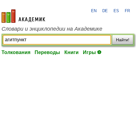
EN
DE
ES
FR
academic.ru
Словари и энциклопедии на Академике
Найти!
Толкования
Переводы
Книги
Игры ⚽