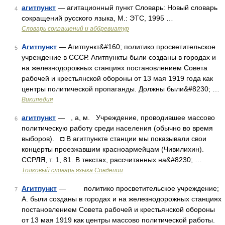
агитпункт
— агитационный пункт Словарь: Новый словарь
4
сокращений русского языка, М.: ЭТС, 1995 …
Словарь сокращений и аббревиатур
Агитпункт
— Агитпункт&#160; политико просветительское
5
учреждение в СССР. Агитпункты были созданы в городах и
на железнодорожных станциях постановлением Совета
рабочей и крестьянской обороны от 13 мая 1919 года как
центры политической пропаганды. Должны были&#8230; …
Википедия
агитпункт
— , а, м. Учреждение, проводившее массово
6
политическую работу среди населения (обычно во время
выборов). ◘ В агитпункте станции мы показывали свои
концерты проезжавшим красноармейцам (Чивилихин).
ССРЛЯ, т. 1, 81. В текстах, рассчитанных на&#8230; …
Толковый словарь языка Совдепии
Агитпункт
— политико просветительское учреждение;
7
А. были созданы в городах и на железнодорожных станциях
постановлением Совета рабочей и крестьянской обороны
от 13 мая 1919 как центры массово политической работы.