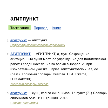
агитпункт
Толкование
Перевод
Книги
агитпункт
— агитпункт …
1
Орфографический словарь-справочник
АГИТПУНКТ
— АГИТПУНКТ, а, муж. Сокращение:
2
агитационный пункт местное учреждение для политической
работы среди населения во время выборов. А. при
избирательном участке. | прил. агитпунктовский, ая, ое
(разг.). Толковый словарь Ожегова. С.И. Ожегов,
Н.Ю.&#8230; …
Толковый словарь Ожегова
агитпункт
— сущ., кол во синонимов: 1 • пункт (71) Словарь
3
синонимов ASIS. В.Н. Тришин. 2013 …
Словарь синонимов