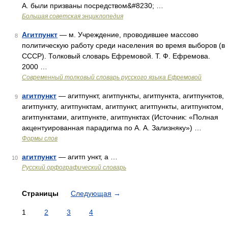
А. были призваны посредством&#8230; …
Большая советская энциклопедия
Агитпункт
— м. Учреждение, проводившее массово
8
политическую работу среди населения во время выборов (в
СССР). Толковый словарь Ефремовой. Т. Ф. Ефремова.
2000 …
Современный толковый словарь русского языка Ефремовой
агитпункт
— агитпункт, агитпункты, агитпункта, агитпунктов,
9
агитпункту, агитпунктам, агитпункт, агитпункты, агитпунктом,
агитпунктами, агитпункте, агитпунктах (Источник: «Полная
акцентуированная парадигма по А. А. Зализняку») …
Формы слов
агитпункт
— агитп ункт, а …
10
Русский орфографический словарь
Страницы
Следующая
→
1
2
3
4