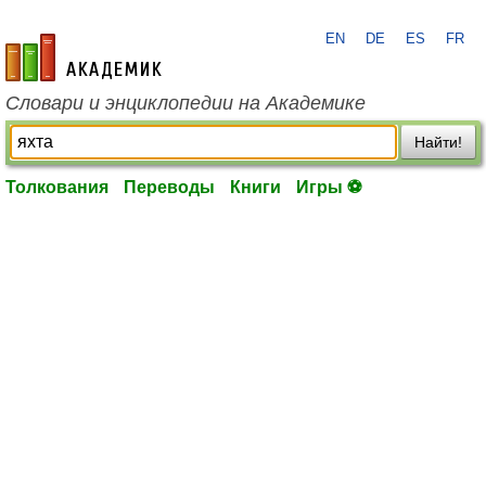
EN
DE
ES
FR
academic.ru
Словари и энциклопедии на Академике
Найти!
Толкования
Переводы
Книги
Игры ⚽