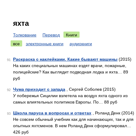
яхта
Толкование
Перевод
Книги
все
электронные книги
аудиокниги
Раскраска с наклейками. Какие бывают машины
(2015)
91
На каких специальных машинах ездят врачи, пожарные,
полицейские? Как выглядит подводная лодка и яхта… 89
руб
Чума приходит с запада
, Сергей Соболев (2015)
92
У побережья Сицилии взлетела на воздух яхта одного из
самых влиятельных политиков Европы. По… 88 руб
Школа паруса в вопросах и ответах
, Роланд Денк (2014)
93
Не совсем обычный учебник как для начинающих, так и для
опытных яхтсменов. В нем Роланд Денк сформулировал…
426 руб