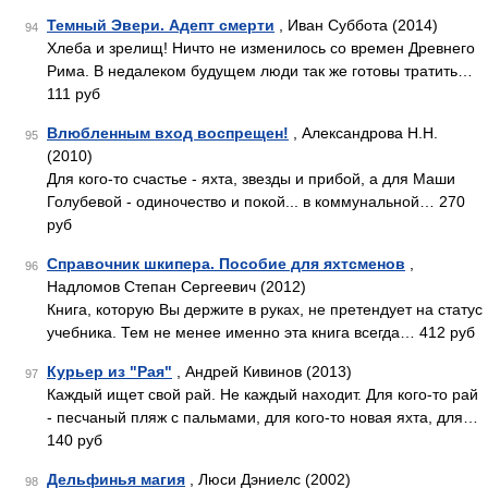
Темный Эвери. Адепт смерти
, Иван Суббота (2014)
94
Хлеба и зрелищ! Ничто не изменилось со времен Древнего
Рима. В недалеком будущем люди так же готовы тратить…
111 руб
Влюбленным вход воспрещен!
, Александрова Н.Н.
95
(2010)
Для кого-то счастье - яхта, звезды и прибой, а для Маши
Голубевой - одиночество и покой... в коммунальной… 270
руб
Справочник шкипера. Пособие для яхтсменов
,
96
Надломов Степан Сергеевич (2012)
Книга, которую Вы держите в руках, не претендует на статус
учебника. Тем не менее именно эта книга всегда… 412 руб
Курьер из "Рая"
, Андрей Кивинов (2013)
97
Каждый ищет свой рай. Не каждый находит. Для кого-то рай
- песчаный пляж с пальмами, для кого-то новая яхта, для…
140 руб
Дельфинья магия
, Люси Дэниелс (2002)
98