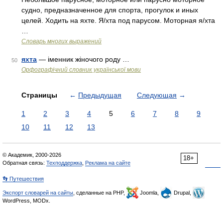
судно, предназначенное для спорта, прогулок и иных
целей. Ходить на яхте. Я/хта под парусом. Моторная я/хта
…
Словарь многих выражений
яхта
— іменник жіночого роду …
50
Орфографічний словник української мови
Страницы
←
Предыдущая
Следующая
→
1
2
3
4
5
6
7
8
9
10
11
12
13
© Академик, 2000-2026
18+
Обратная связь:
Техподдержка
,
Реклама на сайте
👣 Путешествия
Экспорт словарей на сайты
, сделанные на PHP,
Joomla,
Drupal,
WordPress, MODx.