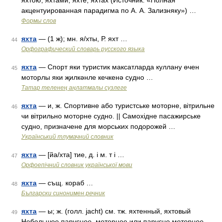
яхтою, яхтами, яхте, яхтах (Источник: «Полная
акцентуированная парадигма по А. А. Зализняку») …
Формы слов
яхта
— (1 ж); мн. я/хты, Р. яхт …
44
Орфографический словарь русского языка
яхта
— Спорт яки туристик максатларда куллану өчен
45
моторлы яки җилкәнле кечкенә судно …
Татар теленең аңлатмалы сүзлеге
яхта
— и, ж. Спортивне або туристське моторне, вітрильне
46
чи вітрильно моторне судно. || Самохідне пасажирське
судно, призначене для морських подорожей …
Український тлумачний словник
яхта
— [йа/хта] тие, д. і м. т і …
47
Орфоепічний словник української мови
яхта
— същ. кораб …
48
Български синонимен речник
яхта
— ы; ж. (голл. jacht) см. тж. яхтенный, яхтовый
49
Небольшое парусное, моторное или парусно моторное