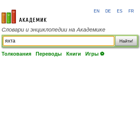
EN
DE
ES
FR
academic.ru
Словари и энциклопедии на Академике
Найти!
Толкования
Переводы
Книги
Игры ⚽