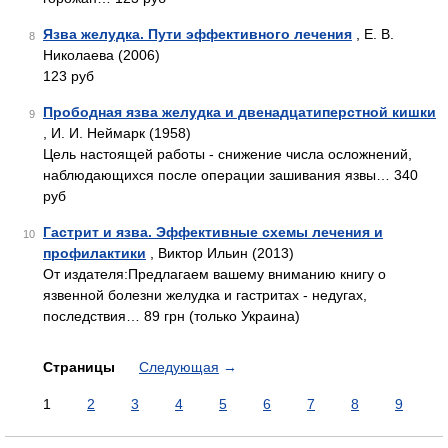
Язва желудка. Пути эффективного лечения
, Е. В.
8
Николаева (2006)
123 руб
Прободная язва желудка и двенадцатиперстной кишки
9
, И. И. Неймарк (1958)
Цель настоящей работы - снижение числа осложнений,
наблюдающихся после операции зашивания язвы… 340
руб
Гастрит и язва. Эффективные схемы лечения и
10
профилактики
, Виктор Ильин (2013)
От издателя:Предлагаем вашему вниманию книгу о
язвенной болезни желудка и гастритах - недугах,
последствия… 89 грн (только Украина)
Страницы
Следующая
→
1
2
3
4
5
6
7
8
9