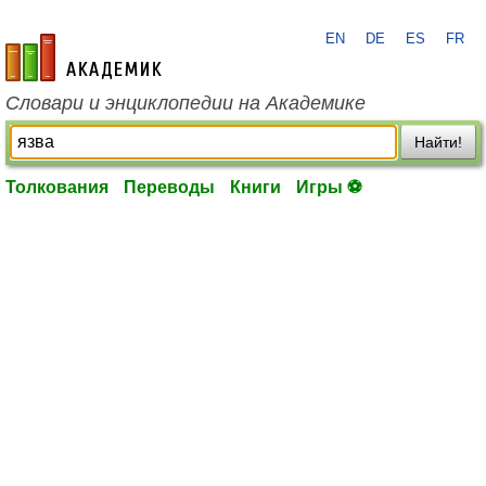
EN
DE
ES
FR
academic.ru
Словари и энциклопедии на Академике
Найти!
Толкования
Переводы
Книги
Игры ⚽