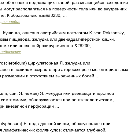
ых оболочек и подлежащих тканей, развивающийся вследствие
 могут располагаться на поверхности тела или во внутренних
те. К образованию язв&#8230; …
нциклопедия
– Кушинга, описана австрийским патологом K. von Rokitansky,
 язвы пищевода, желудка или двенадцатиперстной кишки,
авме или после нейрохирургического&#8230; …
 педагогике
roscleroticum) циркуляторная Я. желудка или
аяся в пожилом возрасте при атеросклерозе мезентериальных
и размерами и отсутствием выраженных болей …
cum; син. Я. немая) Я. желудка или двенадцатиперстной
 симптомами; обнаруживается при рентгенологическом,
при внезапной перфорации …
otyphosum) Я. подвздошной кишки, образующаяся при
я лимфатических фолликулов; отличается глубиной,
 …