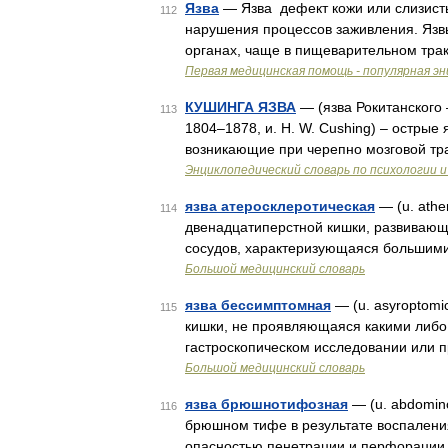
Язва
— Язва дефект кожи или слизист
112
нарушения процессов заживления. Язвы
органах, чаще в пищеварительном трак
Первая медицинская помощь - популярная э
КУШИНГА ЯЗВА
— (язва Рокитанского 
113
1804–1878, и. H. W. Cushing) – острые
возникающие при черепно мозговой тр
Энциклопедический словарь по психологии и
язва атеросклеротическая
— (u. athe
114
двенадцатиперстной кишки, развивающ
сосудов, характеризующаяся большим
Большой медицинский словарь
язва бессимптомная
— (u. asyroptomi
115
кишки, не проявляющаяся какими либо
гастроскопическом исследовании или 
Большой медицинский словарь
язва брюшнотифозная
— (u. abdomin
116
брюшном тифе в результате воспалени
опасностью пенетрации и перфорации