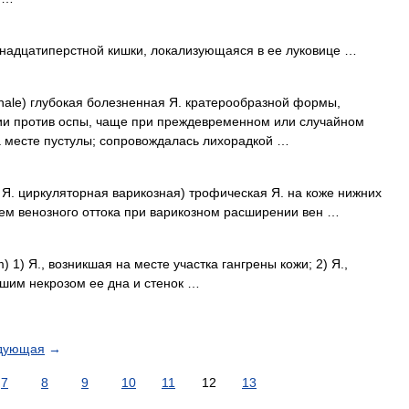
венадцатиперстной кишки, локализующаяся в ее луковице …
inale) глубокая болезненная Я. кратерообразной формы,
ии против оспы, чаще при преждевременном или случайном
а месте пустулы; сопровождалась лихорадкой …
. Я. циркуляторная варикозная) трофическая Я. на коже нижних
ем венозного оттока при варикозном расширении вен …
 1) Я., возникшая на месте участка гангрены кожи; 2) Я.,
шим некрозом ее дна и стенок …
дующая
→
7
8
9
10
11
12
13