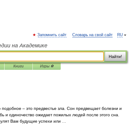
Запомнить сайт
Словарь на свой сайт
RU
едии на Академике
Найти!
Книги
Игры ⚽
подобное – это предвестье зла. Сон предвещает болезни и
бь и одиночество ожидает пожилых людей после этого сна.
сулят Вам будущие успехи или …