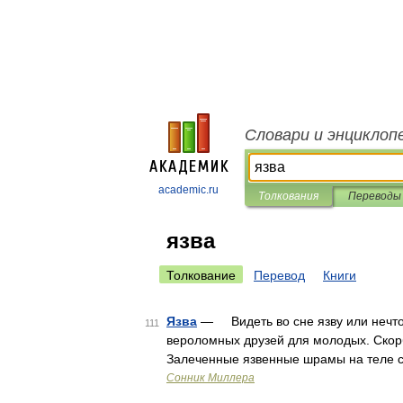
Словари и энциклоп
academic.ru
Толкования
Переводы
язва
Толкование
Перевод
Книги
Язва
— Видеть во сне язву или нечто 
111
вероломных друзей для молодых. Скор
Залеченные язвенные шрамы на теле 
Сонник Миллера