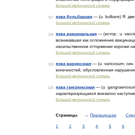
Большой медицинский словарь
язва бульбарная
— (u. bulbare) Я. д
117
Большой медицинский словарь
язва вакцинальная
— (истор.; u. vacc
118
возникавшая как осложнение вакцинац
насильственном отторжении корочки н
Большой медицинский словарь
язва варикозная
— (u. varicosum; син
119
конечностей, обусловленная нарушени
Большой медицинский словарь
язва гангренозная
— (u. gangraenosum)
120
характеризующаяся внезапно наступив
Большой медицинский словарь
Страницы
←
Предыдущая
Сле
1
2
3
4
5
6