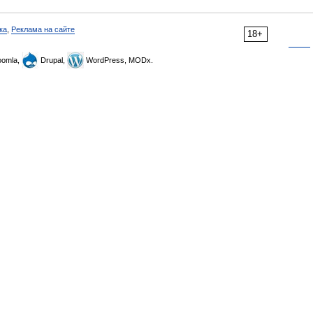
ка
,
Реклама на сайте
18+
omla,
Drupal,
WordPress, MODx.