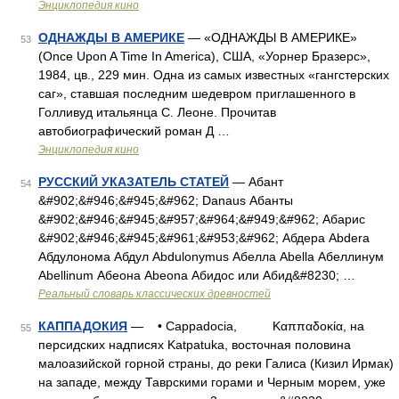
Энциклопедия кино
ОДНАЖДЫ В АМЕРИКЕ
— «ОДНАЖДЫ В АМЕРИКЕ»
53
(Once Upon A Time In America), США, «Уорнер Бразерс»,
1984, цв., 229 мин. Одна из самых известных «гангстерских
саг», ставшая последним шедевром приглашенного в
Голливуд итальянца С. Леоне. Прочитав
автобиографический роман Д …
Энциклопедия кино
РУССКИЙ УКАЗАТЕЛЬ СТАТЕЙ
— Абант
54
&#902;&#946;&#945;&#962; Danaus Абанты
&#902;&#946;&#945;&#957;&#964;&#949;&#962; Абарис
&#902;&#946;&#945;&#961;&#953;&#962; Абдера Abdera
Абдулонома Абдул Abdulonymus Абелла Abella Абеллинум
Abellinum Абеона Abeona Абидос или Абид&#8230; …
Реальный словарь классических древностей
КАППАДОКИЯ
— • Cappadocia, Καππαδοκία, на
55
персидских надписях Katpatuka, восточная половина
малоазийской горной страны, до реки Галиса (Кизил Ирмак)
на западе, между Таврскими горами и Черным морем, уже