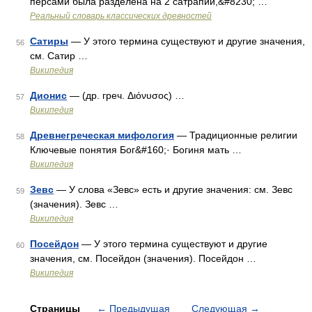
персами была разделена на 2 сатрапии,&#8230; …
Реальный словарь классических древностей
Сатиры
— У этого термина существуют и другие значения,
56
см. Сатир …
Википедия
Дионис
— (др. греч. Διόνυσος) …
57
Википедия
Древнегреческая мифология
— Традиционные религии
58
Ключевые понятия Бог&#160;· Богиня мать …
Википедия
Зевс
— У слова «Зевс» есть и другие значения: см. Зевс
59
(значения). Зевс …
Википедия
Посейдон
— У этого термина существуют и другие
60
значения, см. Посейдон (значения). Посейдон …
Википедия
Страницы
←
Предыдущая
Следующая
→