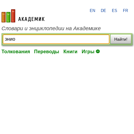
EN
DE
ES
FR
academic.ru
Словари и энциклопедии на Академике
Найти!
Толкования
Переводы
Книги
Игры ⚽