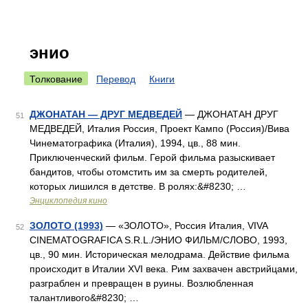
энио
Толкование
Перевод
Книги
ДЖОНАТАН — ДРУГ МЕДВЕДЕЙ
— ДЖОНАТАН ДРУГ
51
МЕДВЕДЕЙ, Италия Россия, Проект Кампо (Россия)/Вива
Чинематографика (Италия), 1994, цв., 88 мин.
Приключенческий фильм. Герой фильма разыскивает
бандитов, чтобы отомстить им за смерть родителей,
которых лишился в детстве. В ролях:&#8230; …
Энциклопедия кино
ЗОЛОТО (1993)
— «ЗОЛОТО», Россия Италия, VIVA
52
CINEMATOGRAFICA S.R.L./ЭНИО ФИЛЬМ/СЛОВО, 1993,
цв., 90 мин. Историческая мелодрама. Действие фильма
происходит в Италии XVI века. Рим захвачен австрийцами,
разграблен и превращен в руины. Возлюбленная
талантливого&#8230; …