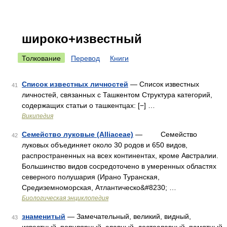
широко+известный
Толкование
Перевод
Книги
Список известных личностей
— Список известных
41
личностей, связанных с Ташкентом Структура категорий,
содержащих статьи о ташкентцах: [−] …
Википедия
Семейство луковые (Alliaceae)
— Семейство
42
луковых объединяет около 30 родов и 650 видов,
распространенных на всех континентах, кроме Австралии.
Большинство видов сосредоточено в умеренных областях
северного полушария (Ирано Туранская,
Средиземноморская, Атлантическо&#8230; …
Биологическая энциклопедия
знаменитый
— Замечательный, великий, видный,
43