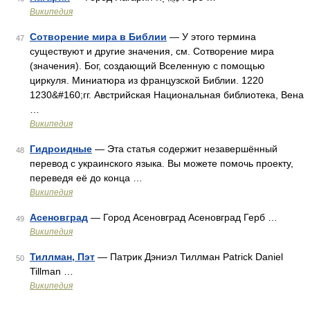
Википедия
Сотворение мира в Библии
— У этого термина
47
существуют и другие значения, см. Сотворение мира
(значения). Бог, создающий Вселенную с помощью
циркуля. Миниатюра из французской Библии. 1220
1230&#160;гг. Австрийская Национальная библиотека, Вена
…
Википедия
Гидроидные
— Эта статья содержит незавершённый
48
перевод с украинского языка. Вы можете помочь проекту,
переведя её до конца …
Википедия
Асеновград
— Город Асеновград Асеновград Герб …
49
Википедия
Тиллман, Пэт
— Патрик Дэниэл Тиллман Patrick Daniel
50
Tillman …
Википедия