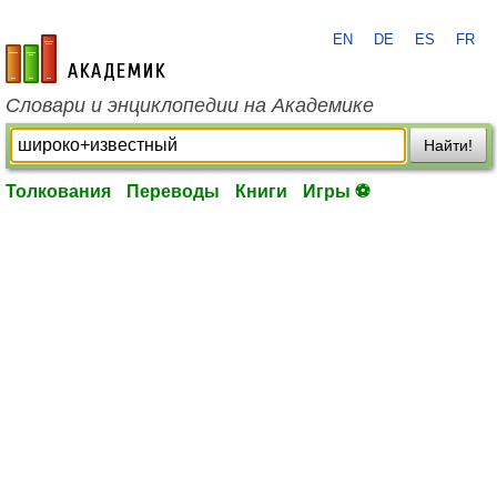
EN
DE
ES
FR
academic.ru
Словари и энциклопедии на Академике
Найти!
Толкования
Переводы
Книги
Игры ⚽