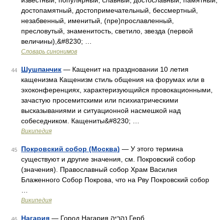
известный, популярный, славный, достославный, памятный,
достопамятный, достопримечательный, бессмертный,
незабвенный, именитый, (пре)прославленный,
пресловутый, знаменитость, светило, звезда (первой
величины),&#8230; …
Словарь синонимов
Шушпанчик
— Кащенит на праздновании 10 летия
44
кащенизма Кащенизм стиль общения на форумах или в
эхоконференциях, характеризующийся провокационными,
зачастую просемитскими или психиатрическими
высказываниями и ситуационной насмешкой над
собеседником. Кащениты&#8230; …
Википедия
Покровский собор (Москва)
— У этого термина
45
существуют и другие значения, см. Покровский собор
(значения). Православный собор Храм Василия
Блаженного Собор Покрова, что на Рву Покровский собор
…
Википедия
Нагария
— Город Нагария נַהֲרִיָּה Герб …
46