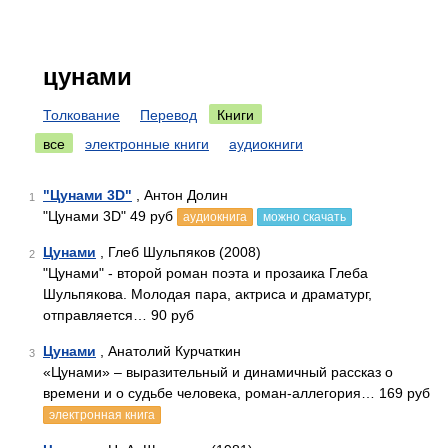
цунами
Толкование
Перевод
Книги
все
электронные книги
аудиокниги
"Цунами 3D"
, Антон Долин
1
"Цунами 3D" 49 руб
аудиокнига
можно скачать
Цунами
, Глеб Шульпяков (2008)
2
"Цунами" - второй роман поэта и прозаика Глеба
Шульпякова. Молодая пара, актриса и драматург,
отправляется… 90 руб
Цунами
, Анатолий Курчаткин
3
«Цунами» – выразительный и динамичный рассказ о
времени и о судьбе человека, роман-аллегория… 169 руб
электронная книга