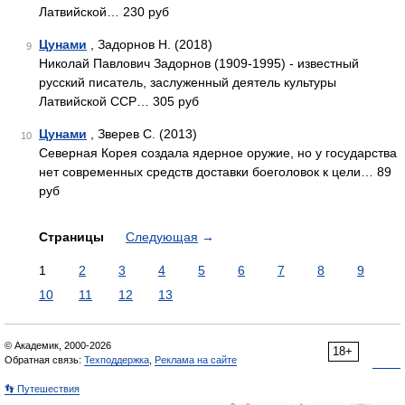
Латвийской… 230 руб
Цунами
, Задорнов Н. (2018)
9
Николай Павлович Задорнов (1909-1995) - известный
русский писатель, заслуженный деятель культуры
Латвийской ССР… 305 руб
Цунами
, Зверев С. (2013)
10
Северная Корея создала ядерное оружие, но у государства
нет современных средств доставки боеголовок к цели… 89
руб
Страницы
Следующая
→
1
2
3
4
5
6
7
8
9
10
11
12
13
© Академик, 2000-2026
18+
Обратная связь:
Техподдержка
,
Реклама на сайте
👣 Путешествия