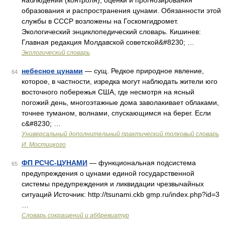
наблюдений (контроля), оценки и прогнозирования
образования и распространения цунами. Обязанности этой
службы в СССР возложены на Госкомгидромет.
Экологический энциклопедический словарь. Кишинев:
Главная редакция Молдавской советской&#8230; …
Экологический словарь
небесное цунами
— сущ. Редкое природное явление,
64
которое, в частности, изредка могут наблюдать жители юго
восточного побережья США, где несмотря на ясный
погожий день, многоэтажные дома заволакивает облаками,
точнее туманом, волнами, спускающимся на берег. Если
с&#8230; …
Универсальный дополнительный практический толковый словарь
И. Мостицкого
ФП РСЧС-ЦУНАМИ
— функциональная подсистема
65
предупреждения о цунами единой государственной
системы предупреждения и ликвидации чрезвычайных
ситуаций Источник: http://tsunami.ckb gmp.ru/index.php?id=3
…
Словарь сокращений и аббревиатур