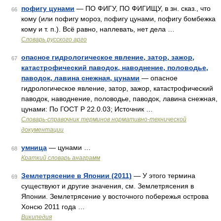
пофигу цунами
— ПО ФИГУ, ПО ФИГИЩУ, в зн. сказ., что
66
кому (или пофигу мороз, пофигу цунами, пофигу бомбежка
кому и т. п.). Всё равно, наплевать, нет дела …
Словарь русского арго
опасное гидрологическое явление, затор, зажор,
67
катастрофический паводок, наводнение, половодье,
паводок, лавина снежная, цунами
— опасное
гидрологическое явление, затор, зажор, катастрофический
паводок, наводнение, половодье, паводок, лавина снежная,
цунами: По ГОСТ Р 22.0.03; Источник …
Словарь-справочник терминов нормативно-технической
документации
умница
— цунами …
68
Краткий словарь анаграмм
Землетрясение в Японии (2011)
— У этого термина
69
существуют и другие значения, см. Землетрясения в
Японии. Землетрясение у восточного побережья острова
Хонсю 2011 года …
Википедия