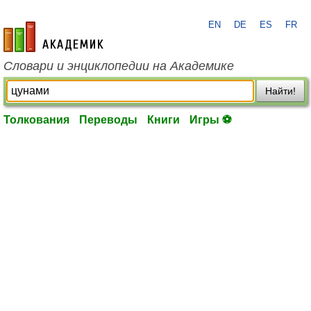
EN
DE
ES
FR
academic.ru
Словари и энциклопедии на Академике
Найти!
Толкования
Переводы
Книги
Игры ⚽