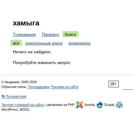
хамыга
Толкование
Перевод
Книги
все
электронные книги
аудиокниги
Ничего не найдено.
Попробуйте изменить запрос
© Академик, 2000-2026
18+
Обратная связь:
Техподдержка
,
Реклама на сайте
👣 Путешествия
Экспорт словарей на сайты
, сделанные на PHP,
Joomla,
Drupal,
WordPress, MODx.