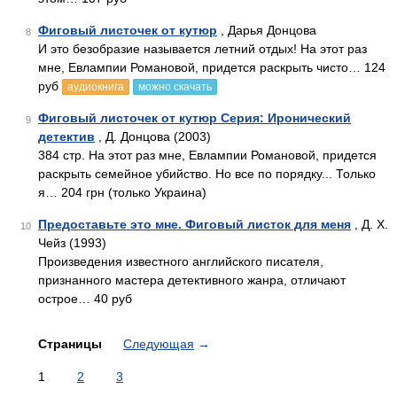
Фиговый листочек от кутюр
, Дарья Донцова
8
И это безобразие называется летний отдых! На этот раз
мне, Евлампии Романовой, придется раскрыть чисто… 124
руб
аудиокнига
можно скачать
Фиговый листочек от кутюр Серия: Иронический
9
детектив
, Д. Донцова (2003)
384 стр. На этот раз мне, Евлампии Романовой, придется
раскрыть семейное убийство. Но все по порядку... Только
я… 204 грн (только Украина)
Предоставьте это мне. Фиговый листок для меня
, Д. Х.
10
Чейз (1993)
Произведения известного английского писателя,
признанного мастера детективного жанра, отличают
острое… 40 руб
Страницы
Следующая
→
1
2
3