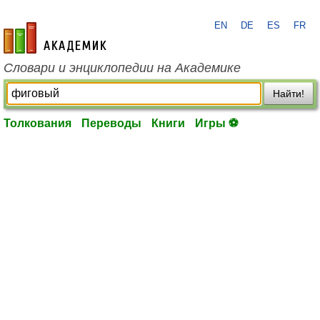
EN
DE
ES
FR
academic.ru
Словари и энциклопедии на Академике
Найти!
Толкования
Переводы
Книги
Игры ⚽