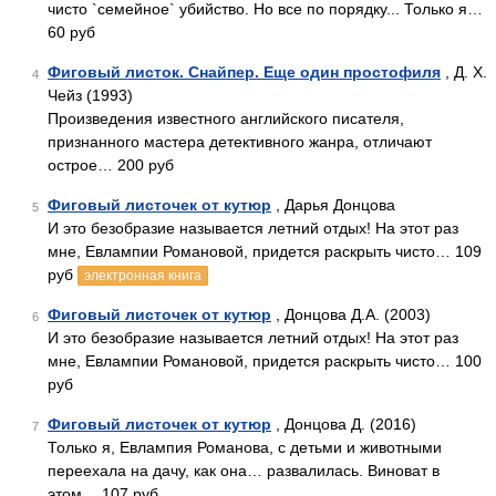
чисто `семейное` убийство. Но все по порядку... Только я…
60 руб
Фиговый листок. Снайпер. Еще один простофиля
, Д. Х.
4
Чейз (1993)
Произведения известного английского писателя,
признанного мастера детективного жанра, отличают
острое… 200 руб
Фиговый листочек от кутюр
, Дарья Донцова
5
И это безобразие называется летний отдых! На этот раз
мне, Евлампии Романовой, придется раскрыть чисто… 109
руб
электронная книга
Фиговый листочек от кутюр
, Донцова Д.А. (2003)
6
И это безобразие называется летний отдых! На этот раз
мне, Евлампии Романовой, придется раскрыть чисто… 100
руб
Фиговый листочек от кутюр
, Донцова Д. (2016)
7
Только я, Евлампия Романова, с детьми и животными
переехала на дачу, как она… развалилась. Виноват в
этом… 107 руб