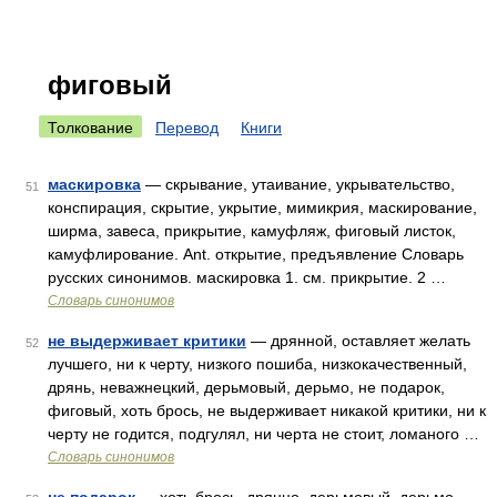
фиговый
Толкование
Перевод
Книги
маскировка
— скрывание, утаивание, укрывательство,
51
конспирация, скрытие, укрытие, мимикрия, маскирование,
ширма, завеса, прикрытие, камуфляж, фиговый листок,
камуфлирование. Ant. открытие, предъявление Словарь
русских синонимов. маскировка 1. см. прикрытие. 2 …
Словарь синонимов
не выдерживает критики
— дрянной, оставляет желать
52
лучшего, ни к черту, низкого пошиба, низкокачественный,
дрянь, неважнецкий, дерьмовый, дерьмо, не подарок,
фиговый, хоть брось, не выдерживает никакой критики, ни к
черту не годится, подгулял, ни черта не стоит, ломаного …
Словарь синонимов