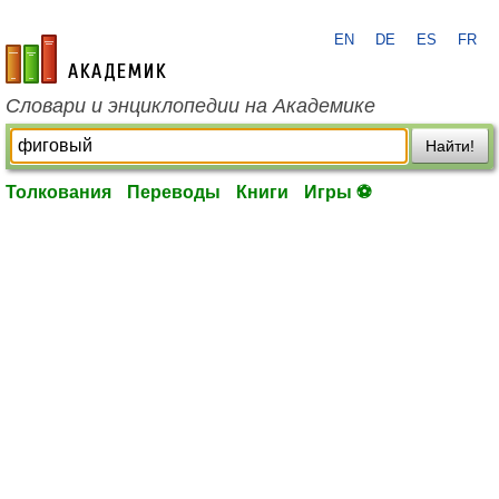
EN
DE
ES
FR
academic.ru
Словари и энциклопедии на Академике
Найти!
Толкования
Переводы
Книги
Игры ⚽