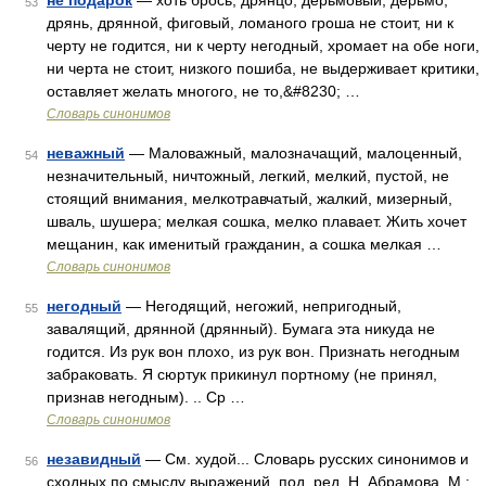
не подарок
— хоть брось, дрянцо, дерьмовый, дерьмо,
53
дрянь, дрянной, фиговый, ломаного гроша не стоит, ни к
черту не годится, ни к черту негодный, хромает на обе ноги,
ни черта не стоит, низкого пошиба, не выдерживает критики,
оставляет желать многого, не то,&#8230; …
Словарь синонимов
неважный
— Маловажный, малозначащий, малоценный,
54
незначительный, ничтожный, легкий, мелкий, пустой, не
стоящий внимания, мелкотравчатый, жалкий, мизерный,
шваль, шушера; мелкая сошка, мелко плавает. Жить хочет
мещанин, как именитый гражданин, а сошка мелкая …
Словарь синонимов
негодный
— Негодящий, негожий, непригодный,
55
завалящий, дрянной (дрянный). Бумага эта никуда не
годится. Из рук вон плохо, из рук вон. Признать негодным
забраковать. Я сюртук прикинул портному (не принял,
признав негодным). .. Ср …
Словарь синонимов
незавидный
— См. худой... Словарь русских синонимов и
56
сходных по смыслу выражений. под. ред. Н. Абрамова, М.: