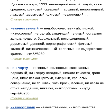
Русские словари, 1999. незавидный плохой, худой; ниже
среднего, хреновый, скверный, паршивый, неприглядный,
лажовый, дерьмовый, фиговый, неважнецкий …
Словарь синонимов
некачественный
— недоброкачественный, плохой,
57
низкосортный; негодный, завалящий, гунявый, оставляет
желать лучшего, барахольный, некондиционный,
дерьмовый, дрянной, порнографический, фиговый,
халявый, низкокачественный, халявный, не выдерживает
критики, ниже&#8230; …
Словарь синонимов
ни к черту
— говенный, полностью, занюханный,
58
паршивый, ни к черту негодный, низкого качества, грош
цена, ниже всякой критики, скверный, хреновый,
совершенно, не то, швах, хоть брось, плевый, ни черта не
стоит, негодящий, никакой, низкопробный, никуда,
черт&#8230; …
Словарь синонимов
низкосортный
— некачественный, низкого качества;
59