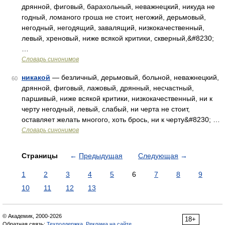
дрянной, фиговый, барахольный, неважнецкий, никуда не
годный, ломаного гроша не стоит, негожий, дерьмовый,
негодный, негодящий, завалящий, низкокачественный,
левый, хреновый, ниже всякой критики, скверный,&#8230;
…
Словарь синонимов
никакой
— безличный, дерьмовый, больной, неважнецкий,
60
дрянной, фиговый, лажовый, дрянный, несчастный,
паршивый, ниже всякой критики, низкокачественный, ни к
черту негодный, левый, слабый, ни черта не стоит,
оставляет желать многого, хоть брось, ни к черту&#8230; …
Словарь синонимов
Страницы
←
Предыдущая
Следующая
→
1
2
3
4
5
6
7
8
9
10
11
12
13
© Академик, 2000-2026
18+
Обратная связь:
Техподдержка
,
Реклама на сайте