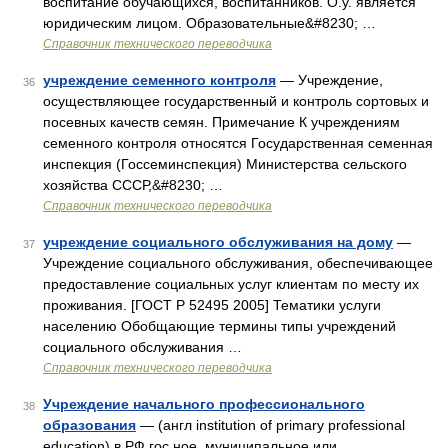
воспитание обучающихся, воспитанников. О.у. является
юридическим лицом. Образовательные&#8230; …
Справочник технического переводчика
учреждение семенного контроля
— Учреждение,
36
осуществляющее государственный и контроль сортовых и
посевных качеств семян. Примечание К учреждениям
семенного контроля относятся Государственная семенная
инспекция (Госсеминспекция) Министерства сельского
хозяйства СССР,&#8230; …
Справочник технического переводчика
учреждение социального обслуживания на дому
—
37
Учреждение социального обслуживания, обеспечивающее
предоставление социальных услуг клиентам по месту их
проживания. [ГОСТ Р 52495 2005] Тематики услуги
населению Обобщающие термины типы учреждений
социального обслуживания …
Справочник технического переводчика
Учреждение начального профессионального
38
образования
— (англ institution of primary professional
education) в РФ гос ное, муниципальное или