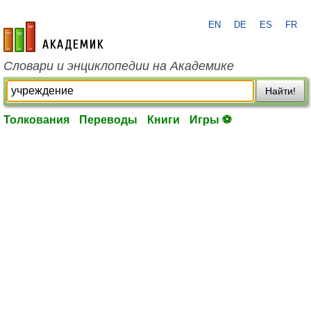
EN
DE
ES
FR
academic.ru
Словари и энциклопедии на Академике
Найти!
Толкования
Переводы
Книги
Игры ⚽