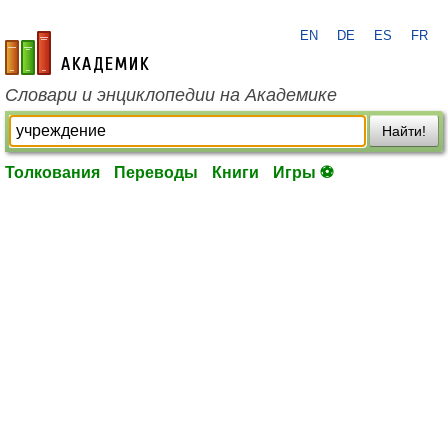
EN
DE
ES
FR
academic.ru
Словари и энциклопедии на Академике
Найти!
Толкования
Переводы
Книги
Игры ⚽