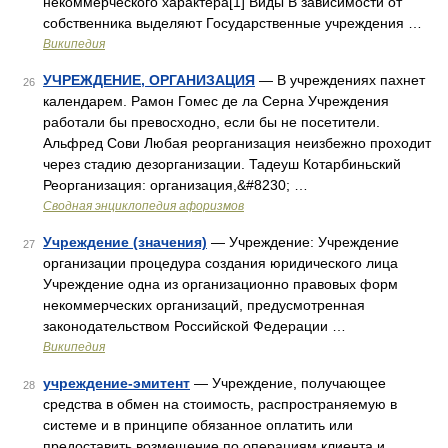
некоммерческого характера[1] Виды В зависимости от
собственника выделяют Государственные учреждения …
Википедия
УЧРЕЖДЕНИЕ, ОРГАНИЗАЦИЯ
— В учреждениях пахнет
26
календарем. Рамон Гомес де ла Серна Учреждения
работали бы превосходно, если бы не посетители.
Альфред Сови Любая реорганизация неизбежно проходит
через стадию дезорганизации. Тадеуш Котарбиньский
Реорганизация: организация,&#8230; …
Сводная энциклопедия афоризмов
Учреждение (значения)
— Учреждение: Учреждение
27
организации процедура создания юридического лица
Учреждение одна из организационно правовых форм
некоммерческих организаций, предусмотренная
законодательством Российской Федерации …
Википедия
учреждение-эмитент
— Учреждение, получающее
28
средства в обмен на стоимость, распространяемую в
системе и в принципе обязанное оплатить или
предоставить возмещение по операциям клиента и