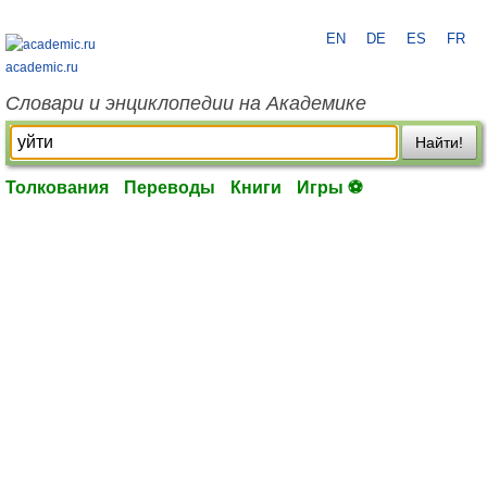
EN
DE
ES
FR
academic.ru
Словари и энциклопедии на Академике
Найти!
Толкования
Переводы
Книги
Игры ⚽