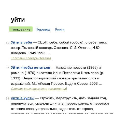
уйти
Толкование
Перевод
Книги
Уйти в себя
— СЕБЯ, себе, собой (собою), о себе, мест.
31
возвр. Толковый словарь Ожегова. С.И. Ожегов, Н.Ю.
Шведова. 1949 1992 …
Толковый словарь Ожегова
Уйти, чтобы остаться
— Название повести (1968) и
32
романа (1970) писателя Ильи Петровича Штемлера (р.
1933). Энциклопедический словарь крылатых слов и
выражений. М.: «Локид Пресс». Вадим Серов. 2003 …
Словарь крылатых слов и выражений
уйти в кусты
— струсить, перетрусить, дать задний ход,
33
перепугаться, смалодушничать, перетрухнуть, отпереться
от своих слов, устрашиться, задрожать от страха,