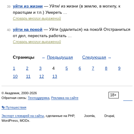
уйти из жизни
— Уйти/ из жизни (в землю, в могилу, к
39
праотцам и т.п.) Умереть …
Словарь многих выражений
уйти на покой
— Уйти (удалиться) на поко/й Отстраниться
40
от дел, перестать работать …
Словарь многих выражений
Страницы
←
Предыдущая
Следующая
→
1
2
3
4
5
6
7
8
9
10
11
12
13
© Академик, 2000-2026
18+
Обратная связь:
Техподдержка
,
Реклама на сайте
👣 Путешествия
Экспорт словарей на сайты
, сделанные на PHP,
Joomla,
Drupal,
WordPress, MODx.