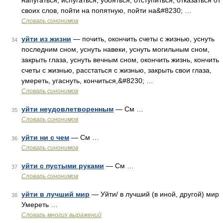
напугаться, испугаться, убояться, отступиться, отказаться от
своих слов, пойти на попятную, пойти на&#8230; …
Словарь синонимов
уйти из жизни
— почить, окончить счеты с жизнью, уснуть
34
последним сном, уснуть навеки, уснуть могильным сном,
закрыть глаза, уснуть вечным сном, окончить жизнь, кончить
счеты с жизнью, расстаться с жизнью, закрыть свои глаза,
умереть, угаснуть, кончиться,&#8230; …
Словарь синонимов
уйти неудовлетворенным
— См …
35
Словарь синонимов
уйти ни с чем
— См …
36
Словарь синонимов
уйти с пустыми руками
— См …
37
Словарь синонимов
уйти в лучший мир
— Уйти/ в лучший (в иной, другой) мир
38
Умереть …
Словарь многих выражений