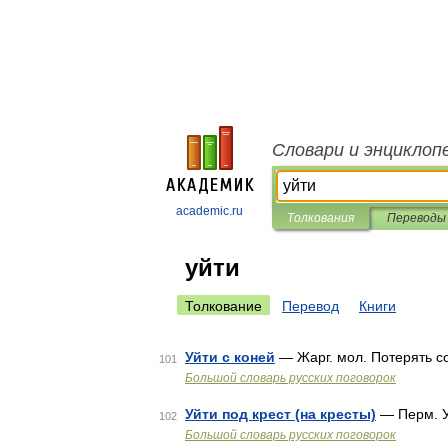
Словари и энциклоп
academic.ru
Толкования
Переводы
уйти
Толкование
Перевод
Книги
Уйти с коней
— Жарг. мол. Потерять с
101
Большой словарь русских поговорок
Уйти под крест (на кресты)
— Перм. У
102
Большой словарь русских поговорок