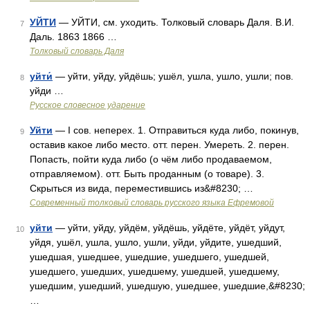
УЙТИ
— УЙТИ, см. уходить. Толковый словарь Даля. В.И.
7
Даль. 1863 1866 …
Толковый словарь Даля
уйти́
— уйти, уйду, уйдёшь; ушёл, ушла, ушло, ушли; пов.
8
уйди …
Русское словесное ударение
Уйти
— I сов. неперех. 1. Отправиться куда либо, покинув,
9
оставив какое либо место. отт. перен. Умереть. 2. перен.
Попасть, пойти куда либо (о чём либо продаваемом,
отправляемом). отт. Быть проданным (о товаре). 3.
Скрыться из вида, переместившись из&#8230; …
Современный толковый словарь русского языка Ефремовой
уйти
— уйти, уйду, уйдём, уйдёшь, уйдёте, уйдёт, уйдут,
10
уйдя, ушёл, ушла, ушло, ушли, уйди, уйдите, ушедший,
ушедшая, ушедшее, ушедшие, ушедшего, ушедшей,
ушедшего, ушедших, ушедшему, ушедшей, ушедшему,
ушедшим, ушедший, ушедшую, ушедшее, ушедшие,&#8230;
…