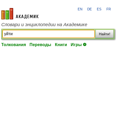
EN
DE
ES
FR
academic.ru
Словари и энциклопедии на Академике
Найти!
Толкования
Переводы
Книги
Игры ⚽