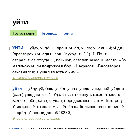
уйти
Толкование
Перевод
Книги
УЙТИ
— уйду, уйдёшь, прош. ушёл, ушла; ушедший; уйдя и
1
(простореч.) ушедши, сов. (к уходить (1)). 1. Пойти,
отправиться откуда н., покинув, оставив какое н. место. «За
малиною ушли подружки в бор.» Некрасов. «Беловзоров
откланялся; я ушел вместе с ним.» …
Толковый словарь Ушакова
уйти
— уйду, уйдёшь; ушёл, ушла, ушло; ушедший; уйдя и
2
(разг.) ушедши; св. 1. Удалиться, покинуть какое л. место,
какое л. общество, ступая, передвигаясь шагом. Быстро у.
У. из кино. У. от знакомых. Ушёл на большое расстояние. У.
вперёд. У. неожиданно&#8230; …
Энциклопедический словарь