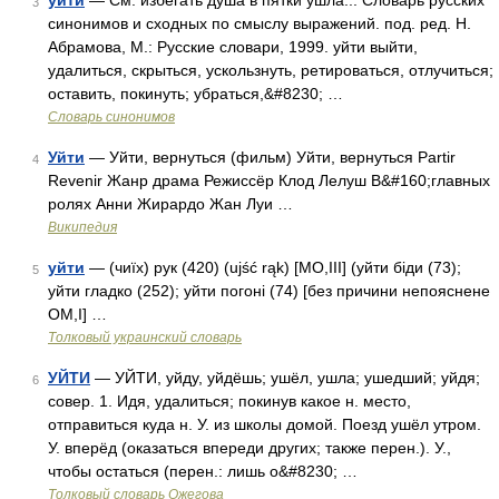
уйти
— См. избегать душа в пятки ушла... Словарь русских
3
синонимов и сходных по смыслу выражений. под. ред. Н.
Абрамова, М.: Русские словари, 1999. уйти выйти,
удалиться, скрыться, ускользнуть, ретироваться, отлучиться;
оставить, покинуть; убраться,&#8230; …
Словарь синонимов
Уйти
— Уйти, вернуться (фильм) Уйти, вернуться Partir
4
Revenir Жанр драма Режиссёр Клод Лелуш В&#160;главных
ролях Анни Жирардо Жан Луи …
Википедия
уйти
— (чиїх) рук (420) (ujść rąk) [MО,III] (уйти біди (73);
5
уйти гладко (252); уйти погоні (74) [без причини непояснене
OM,I] …
Толковый украинский словарь
УЙТИ
— УЙТИ, уйду, уйдёшь; ушёл, ушла; ушедший; уйдя;
6
совер. 1. Идя, удалиться; покинув какое н. место,
отправиться куда н. У. из школы домой. Поезд ушёл утром.
У. вперёд (оказаться впереди других; также перен.). У.,
чтобы остаться (перен.: лишь о&#8230; …
Толковый словарь Ожегова