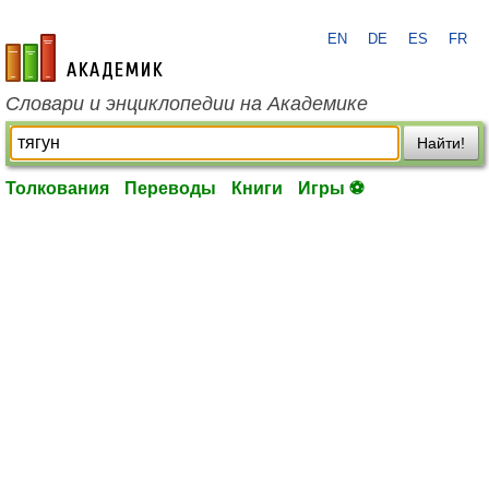
EN
DE
ES
FR
academic.ru
Словари и энциклопедии на Академике
Найти!
Толкования
Переводы
Книги
Игры ⚽