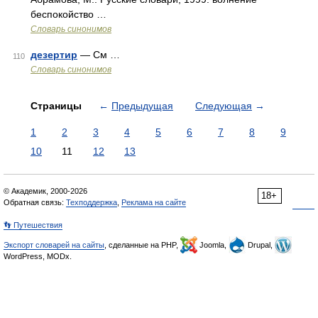
беспокойство …
Словарь синонимов
дезертир
— См …
110
Словарь синонимов
Страницы
←
Предыдущая
Следующая
→
1
2
3
4
5
6
7
8
9
10
11
12
13
© Академик, 2000-2026
18+
Обратная связь:
Техподдержка
,
Реклама на сайте
👣 Путешествия
Экспорт словарей на сайты
, сделанные на PHP,
Joomla,
Drupal,
WordPress, MODx.