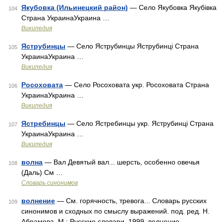
Якубовка (Ильинецкий район)
— Село Якубовка Якубівка
104
Страна УкраинаУкраина …
Википедия
Яструбинцы
— Село Яструбинцы Яструбинці Страна
105
УкраинаУкраина …
Википедия
Росоховата
— Село Росоховата укр. Росоховата Страна
106
УкраинаУкраина …
Википедия
Ястребинцы
— Село Ястребинцы укр. Яструбинці Страна
107
УкраинаУкраина …
Википедия
волна
— Вал Девятый вал... шерсть, особенно овечья
108
(Даль) См …
Словарь синонимов
волнение
— См. горячность, тревога... Словарь русских
109
синонимов и сходных по смыслу выражений. под. ред. Н.
Абрамова, М.: Русские словари, 1999. волнение