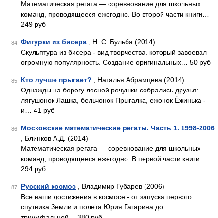
Математическая регата — соревнование для школьных
команд, проводящееся ежегодно. Во второй части книги…
249 руб
Фигурки из бисера
, Н. С. Бульба (2014)
84
Скульптура из бисера - вид творчества, который завоевал
огромную популярность. Создание оригинальных… 50 руб
Кто лучше прыгает?
, Наталья Абрамцева (2014)
85
Однажды на берегу лесной речушки собрались друзья:
лягушонок Лашка, бельчонок Прыгалка, ежонок Ёжинька -
и… 41 руб
Московские математические регаты. Часть 1. 1998-2006
86
, Блинков А.Д. (2014)
Математическая регата — соревнование для школьных
команд, проводящееся ежегодно. В первой части книги…
294 руб
Русский космос
, Владимир Губарев (2006)
87
Все наши достижения в космосе - от запуска первого
спутника Земли и полета Юрия Гагарина до
триумфальной… 380 руб