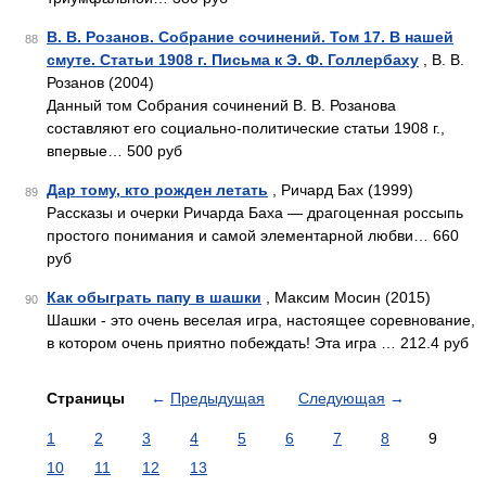
В. В. Розанов. Собрание сочинений. Том 17. В нашей
88
смуте. Статьи 1908 г. Письма к Э. Ф. Голлербаху
, В. В.
Розанов (2004)
Данный том Собрания сочинений В. В. Розанова
составляют его социально-политические статьи 1908 г.,
впервые… 500 руб
Дар тому, кто рожден летать
, Ричард Бах (1999)
89
Рассказы и очерки Ричарда Баха — драгоценная россыпь
простого понимания и самой элементарной любви… 660
руб
Как обыграть папу в шашки
, Максим Мосин (2015)
90
Шашки - это очень веселая игра, настоящее соревнование,
в котором очень приятно побеждать! Эта игра … 212.4 руб
Страницы
←
Предыдущая
Следующая
→
1
2
3
4
5
6
7
8
9
10
11
12
13