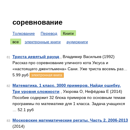
соревнование
Толкование
Перевод
Книги
все
электронные книги
аудиокниги
Триста девятый раунд
, Владимир Васильев (1992)
81
Рассказ про соревнование уличного кота Уксуса и
«настоящего джентльмена» Сани. Уже триста восемь раз…
5.99 руб
электронная книга
Математика. 1 класс. 3000 примеров. Найди ошибку.
82
Три уровня сложности
, Узорова О, Нефёдова Е (2014)
Пособие содержит 32 блока примеров по основным темам
программы по математике для 1 класса. Задача учащихся
… 52.1 руб
Московские математические регаты. Часть 2. 2006-2013
83
(2014)