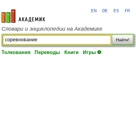
EN
DE
ES
FR
academic.ru
Словари и энциклопедии на Академике
Найти!
Толкования
Переводы
Книги
Игры ⚽