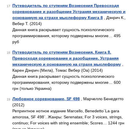
Путеводитель по ступеням Вознесения Превосходя
17
соревнование и разобщение Устраняя механическую и
основанную на страхе мыслеформу Книга 8
, Дэнрич К.,
Вебер Т. (2014)
Данная книга раскрывает сущность психологического
программирования, которому подвержены многие… 495
руб
Путеводитель по ступеням Вознесения. Книга 8.
18
Превосходя соревнование и разобщение. Устраняя
механическую и основанную на страхе мыслеформу
,
Карен Дэнрич (Мила), Томас Вебер (Оа) (2014)
Данная книга раскрывает сущность психологического
программирования, которому подвержены многие… 600
грн (только Украина)
Любовное соревнование, SF 498
, Марчелло Бенедетто
19
(2012)
Репринтное нотное издание Marcello, Benedetto`La gara
amorosa, SF 498`. Жанры: Serenatas; For 3 voices, strings,
continuo; For voices with string ensemble; Scores… 1244 грн