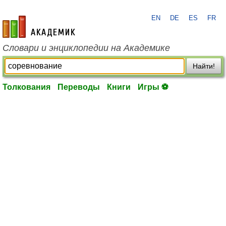
EN
DE
ES
FR
academic.ru
Словари и энциклопедии на Академике
Найти!
Толкования
Переводы
Книги
Игры ⚽