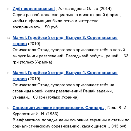
Идёт соревнование!
, Александрова Ольга (2014)
13
Серия разработана специально в стихотворной форме,
чтобы информацию было легко и интересно
воспринимать… 50 руб
Marvel. Геройский отряд. Выпуск 3. Соревнование
14
героев
(2010)
От издателя:Отряд супергероев приглашает тебя в новый
выпуск Книги развлечений! Разгадывай ребусы, решай… 63
грн (только Украина)
Marvel. Геройский отряд. Выпуск 4. Соревнование
15
героев
(2010)
От издателя:Отряд супергероев приглашает тебя на
страницы новой книги развлечений! Решай задачки,
узнавай… 63 грн (только Украина)
Социалистическое соревнование. Словарь
, Галь. В. И.,
16
Куропятник И. И. (1986)
В алфавитном порядке даны основные термины и статьи по
социалистическому соревнованию, касающиеся… 343 руб