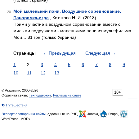
(только Украина)
Мой маленький пони. Воздушное соревнование.
20
Панорамка-игра
, Котятова Н. И. (2018)
Прими участие в воздушном соревновании вместе с
милыми подружками - маленькими пони из мультфильма
Мой… 81 грн (только Украина)
Страницы
←
Предыдущая
Следующая
→
1
2
3
4
5
6
7
8
9
10
11
12
13
© Академик, 2000-2026
18+
Обратная связь:
Техподдержка
,
Реклама на сайте
👣 Путешествия
Экспорт словарей на сайты
, сделанные на PHP,
Joomla,
Drupal,
WordPress, MODx.