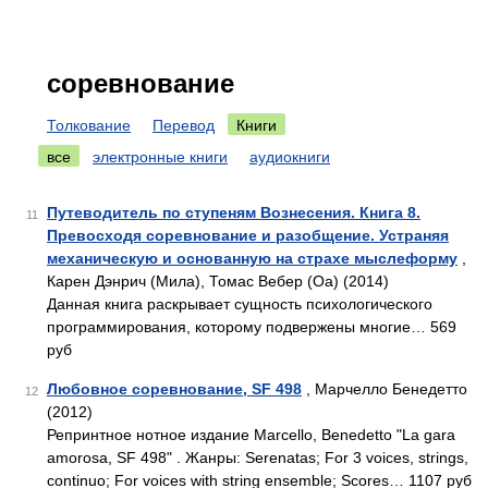
соревнование
Толкование
Перевод
Книги
все
электронные книги
аудиокниги
Путеводитель по ступеням Вознесения. Книга 8.
11
Превосходя соревнование и разобщение. Устраняя
механическую и основанную на страхе мыслеформу
,
Карен Дэнрич (Мила), Томас Вебер (Оа) (2014)
Данная книга раскрывает сущность психологического
программирования, которому подвержены многие… 569
руб
Любовное соревнование, SF 498
, Марчелло Бенедетто
12
(2012)
Репринтное нотное издание Marcello, Benedetto "La gara
amorosa, SF 498" . Жанры: Serenatas; For 3 voices, strings,
continuo; For voices with string ensemble; Scores… 1107 руб