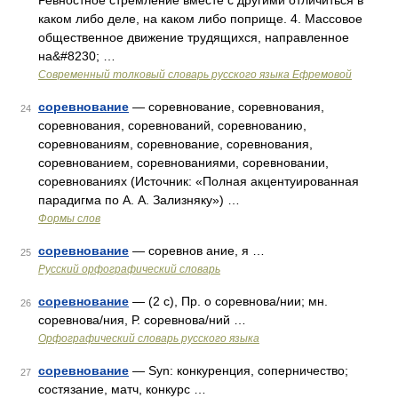
Ревностное стремление вместе с другими отличиться в
каком либо деле, на каком либо поприще. 4. Массовое
общественное движение трудящихся, направленное
на&#8230; …
Современный толковый словарь русского языка Ефремовой
соревнование
— соревнование, соревнования,
24
соревнования, соревнований, соревнованию,
соревнованиям, соревнование, соревнования,
соревнованием, соревнованиями, соревновании,
соревнованиях (Источник: «Полная акцентуированная
парадигма по А. А. Зализняку») …
Формы слов
соревнование
— соревнов ание, я …
25
Русский орфографический словарь
соревнование
— (2 с), Пр. о соревнова/нии; мн.
26
соревнова/ния, Р. соревнова/ний …
Орфографический словарь русского языка
соревнование
— Syn: конкуренция, соперничество;
27
состязание, матч, конкурс …