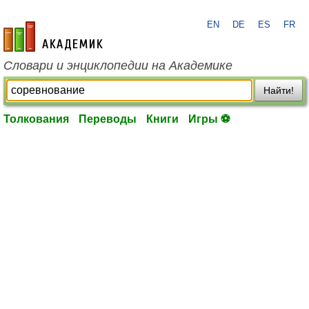
EN
DE
ES
FR
academic.ru
Словари и энциклопедии на Академике
Найти!
Толкования
Переводы
Книги
Игры ⚽