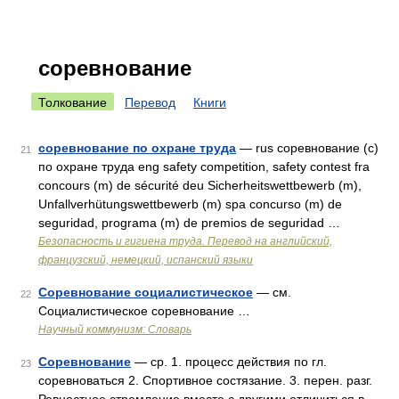
соревнование
Толкование
Перевод
Книги
соревнование по охране труда
— rus соревнование (с)
21
по охране труда eng safety competition, safety contest fra
concours (m) de sécurité deu Sicherheitswettbewerb (m),
Unfallverhütungswettbewerb (m) spa concurso (m) de
seguridad, programa (m) de premios de seguridad …
Безопасность и гигиена труда. Перевод на английский,
французский, немецкий, испанский языки
Соревнование социалистическое
— см.
22
Социалистическое соревнование …
Научный коммунизм: Словарь
Соревнование
— ср. 1. процесс действия по гл.
23
соревноваться 2. Спортивное состязание. 3. перен. разг.