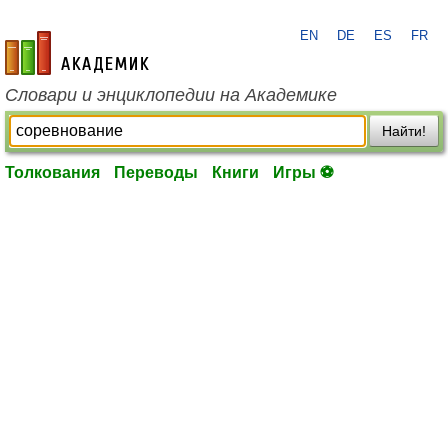
EN
DE
ES
FR
academic.ru
Словари и энциклопедии на Академике
Найти!
Толкования
Переводы
Книги
Игры ⚽