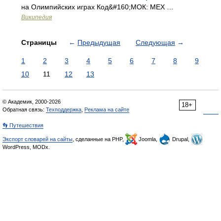
на Олимпийских играх Код&#160;МОК: MEX …
Википедия
Страницы
←
Предыдущая
Следующая
→
1
2
3
4
5
6
7
8
9
10
11
12
13
© Академик, 2000-2026
18+
Обратная связь:
Техподдержка
,
Реклама на сайте
👣 Путешествия
Экспорт словарей на сайты
, сделанные на PHP,
Joomla,
Drupal,
WordPress, MODx.