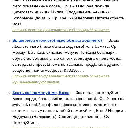
(иноск.) ссылка на авторитетного писателя (вообще чьи
либо приведенные слова) Ср. Бывало, она любила
цитировать из книги Милля О подчинении женщины .
Боборыкин. Дома. 5. Ср. Грешный человек! Цитаты страсть
моя! …
Большой толково-фразеологический словарь Михельсона
Выше леса стоячего(ниже облака ходячего)
— Выше
54
лѣса стоячаго (ниже облака ходячаго) конь бѣжитъ. Ср.
Между тѣмъ какъ сильные, могучіе Полканы богатыри,
обутые въ семимильные сапоги всевѣдущаго невѣжества,
съ гордымъ презрѣніемъ къ тѣснымъ предѣламъ душной
вещественной атмосферы,&#8230; …
Большой толково-фразеологический словарь Михельсона
(оригинальная орфография)
Знать как помилуй мя, Боже
— Знать какъ помилуй мя,
55
Боже твердо, безъ ошибки, въ совершенствѣ. Ср. У него на
зубу всѣ новѣйшія философско эстетико романтическія
системы, какъ у насъ съ тобой помилуй мя, Боже! Нікодимъ
Надоумко (Надеждинъ). Сонмище нигилистовъ. См.
Помилуй мя …