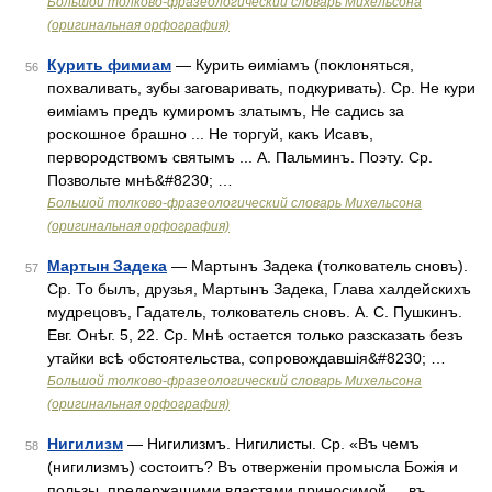
Большой толково-фразеологический словарь Михельсона
(оригинальная орфография)
Курить фимиам
— Курить ѳиміамъ (поклоняться,
56
похваливать, зубы заговаривать, подкуривать). Ср. Не кури
ѳиміамъ предъ кумиромъ златымъ, Не садись за
роскошное брашно ... Не торгуй, какъ Исавъ,
первородствомъ святымъ ... А. Пальминъ. Поэту. Ср.
Позвольте мнѣ&#8230; …
Большой толково-фразеологический словарь Михельсона
(оригинальная орфография)
Мартын Задека
— Мартынъ Задека (толкователь сновъ).
57
Ср. То былъ, друзья, Мартынъ Задека, Глава халдейскихъ
мудрецовъ, Гадатель, толкователь сновъ. А. С. Пушкинъ.
Евг. Онѣг. 5, 22. Ср. Мнѣ остается только разсказать безъ
утайки всѣ обстоятельства, сопровождавшія&#8230; …
Большой толково-фразеологический словарь Михельсона
(оригинальная орфография)
Нигилизм
— Нигилизмъ. Нигилисты. Ср. «Въ чемъ
58
(нигилизмъ) состоитъ? Въ отверженіи промысла Божія и
пользы, предержащими властями приносимой ... въ