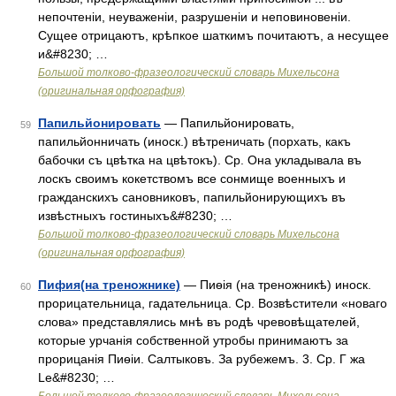
непочтеніи, неуваженіи, разрушеніи и неповиновеніи.
Сущее отрицаютъ, крѣпкое шаткимъ почитаютъ, а несущее
и&#8230; …
Большой толково-фразеологический словарь Михельсона
(оригинальная орфография)
Папильйонировать
— Папильйонировать,
59
папильйонничать (иноск.) вѣтреничать (порхать, какъ
бабочки съ цвѣтка на цвѣтокъ). Ср. Она укладывала въ
лоскъ своимъ кокетствомъ все сонмище военныхъ и
гражданскихъ сановниковъ, папильйонирующихъ въ
извѣстныхъ гостиныхъ&#8230; …
Большой толково-фразеологический словарь Михельсона
(оригинальная орфография)
Пифия(на треножнике)
— Пиѳія (на треножникѣ) иноск.
60
прорицательница, гадательница. Ср. Возвѣстители «новаго
слова» представлялись мнѣ въ родѣ чревовѣщателей,
которые урчанія собственной утробы принимаютъ за
прорицанія Пиѳіи. Салтыковъ. За рубежемъ. 3. Ср. Г жа
Le&#8230; …