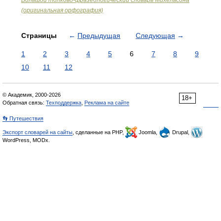
Большой толково-фразеологический словарь Михельсона
(оригинальная орфография)
Страницы
←
Предыдущая
Следующая
→
1
2
3
4
5
6
7
8
9
10
11
12
© Академик, 2000-2026
18+
Обратная связь:
Техподдержка
,
Реклама на сайте
👣 Путешествия
Экспорт словарей на сайты
, сделанные на PHP,
Joomla,
Drupal,
WordPress, MODx.