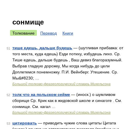
сонмище
Толкование
Перевод
Книги
тише едешь, дальше будешь
— (шутливая прибавка: от
51
того места, куда едешь) Езди потиху, избудешь лихо. Ср.
Тише едешь, дальше будешь , Ваш девиз благоразумный.
Выбрав гладкую дорожку, Мы когда нибудь до цели
Доплетемся понемножку. П.И. Вейнберг. Утешение. Ср.
Мы&#8230; …
Большой толково-фразеологический словарь Михельсона
толк что на польском сейме
— (иноск.) о шумливом
52
сборище Ср. Крик как в жидовской школе и синагоге . См.
сонмище. См. кагал …
Большой толково-фразеологический словарь Михельсона
цитировать
— приводить чужие слова цитаты Цитата
53