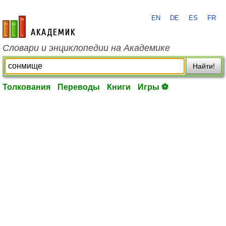
EN
DE
ES
FR
academic.ru
Словари и энциклопедии на Академике
Найти!
Толкования
Переводы
Книги
Игры ⚽