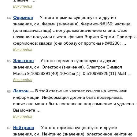
элемент …
Википедия
Фермион
— У этого термина существуют и другие
64
значения, см. Ферми (значения). Фермион&#160; частица
(или квазичастица) с полуцелым значением спина. Своё
название получили в честь физика Энрико Ферми. Примеры
фермионов: кварки (они образуют протоны и&#8230; …
Википедия
Электрон
— У этого термина существуют и другие
65
значения, см. Электрон (значения). Электрон Символ
Масса 9,10938291(40)·10−31кг[1], 0,510998928(11) МэВ …
Википедия
Лептон
— В этой статье не хватает ссылок на источники
66
информации. Информация должна быть проверяема,
иначе она может быть поставлена под сомнение и удалена.
Вы можете …
Википедия
Нейтрино
— У этого термина существуют и другие
67
значения, см. Нейтрино (значения). электронное нейтрино