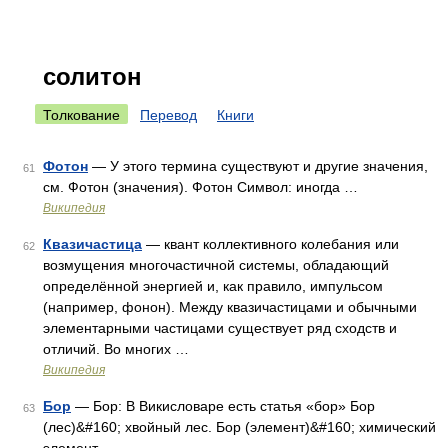
солитон
Толкование
Перевод
Книги
Фотон
— У этого термина существуют и другие значения,
61
см. Фотон (значения). Фотон Символ: иногда …
Википедия
Квазичастица
— квант коллективного колебания или
62
возмущения многочастичной системы, обладающий
определённой энергией и, как правило, импульсом
(например, фонон). Между квазичастицами и обычными
элементарными частицами существует ряд сходств и
отличий. Во многих …
Википедия
Бор
— Бор: В Викисловаре есть статья «бор» Бор
63
(лес)&#160; хвойный лес. Бор (элемент)&#160; химический