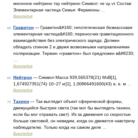
мюонное нейтрино тау нейтрино Символ: νe νμ ντ Состав:
Элементарная частица Семья: Фермионы …
Википедия
Гравитон
— Гравитон&#160; гипотетическая безмассовая
68
элементарная частица&#160; переносчик гравитационного
взаимодействия без электрического заряда. Должен
обладать спином 2 и двумя возможными направлениями
поляризации. Термин «гравитон» был предложен в&#8230;
…
Википедия
Нейтрон
— Символ Масса 939,565378(21) МэВ[1],
69
1,674927351(74)·10−27 кг[1], 1,00866491600(43) а. е. м …
Википедия
Тахион
— Так выглядит объект сферической формы,
70
движущийся быстрее света (так мог бы выглядеть тахион,
если бы мог отражать свет). Из за движения со скоростью
больше световой, он невидим, когда он движется навстречу
наблюдателю. Только когда на самом деле …
Википедия