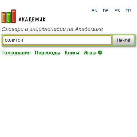
EN
DE
ES
FR
academic.ru
Словари и энциклопедии на Академике
Найти!
Толкования
Переводы
Книги
Игры ⚽