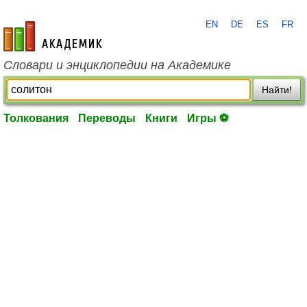
EN
DE
ES
FR
academic.ru
Словари и энциклопедии на Академике
Найти!
Толкования
Переводы
Книги
Игры ⚽