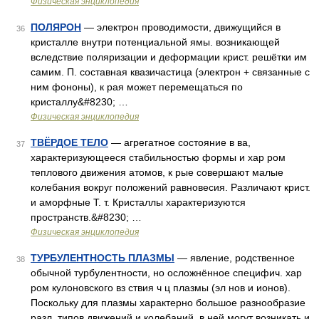
Физическая энциклопедия
ПОЛЯРОН
— электрон проводимости, движущийся в
36
кристалле внутри потенциальной ямы. возникающей
вследствие поляризации и деформации крист. решётки им
самим. П. составная квазичастица (электрон + связанные с
ним фононы), к рая может перемещаться по
кристаллу&#8230; …
Физическая энциклопедия
ТВЁРДОЕ ТЕЛО
— агрегатное состояние в ва,
37
характеризующееся стабильностью формы и хар ром
теплового движения атомов, к рые совершают малые
колебания вокруг положений равновесия. Различают крист.
и аморфные Т. т. Кристаллы характеризуются
пространств.&#8230; …
Физическая энциклопедия
ТУРБУЛЕНТНОСТЬ ПЛАЗМЫ
— явление, родственное
38
обычной турбулентности, но осложнённое специфич. хар
ром кулоновского вз ствия ч ц плазмы (эл нов и ионов).
Поскольку для плазмы характерно большое разнообразие
разл. типов движений и колебаний, в ней могут возникать и