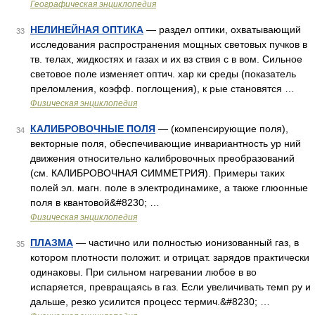
Географическая энциклопедия
НЕЛИНЕЙНАЯ ОПТИКА
— раздел оптики, охватывающий
33
исследования распространения мощных световых пучков в
тв. телах, жидкостях и газах и их вз ствия с в вом. Сильное
световое поле изменяет оптич. хар ки среды (показатель
преломления, коэфф. поглощения), к рые становятся …
Физическая энциклопедия
КАЛИБРОВОЧНЫЕ ПОЛЯ
— (компенсирующие поля),
34
векторные поля, обеспечивающие инвариантность ур ний
движения относительно калибровочных преобразований
(см. КАЛИБРОВОЧНАЯ СИММЕТРИЯ). Примеры таких
полей эл. магн. поле в электродинамике, а также глюонные
поля в квантовой&#8230; …
Физическая энциклопедия
ПЛАЗМА
— частично или полностью ионизованный газ, в
35
котором плотности положит. и отрицат. зарядов практически
одинаковы. При сильном нагревании любое в во
испаряется, превращаясь в газ. Если увеличивать темп ру и
дальше, резко усилится процесс термич.&#8230; …