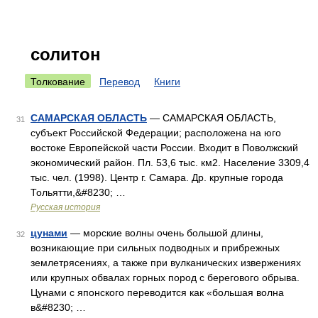
солитон
Толкование
Перевод
Книги
САМАРСКАЯ ОБЛАСТЬ
— САМАРСКАЯ ОБЛАСТЬ,
31
субъект Российской Федерации; расположена на юго
востоке Европейской части России. Входит в Поволжский
экономический район. Пл. 53,6 тыс. км2. Население 3309,4
тыс. чел. (1998). Центр г. Самара. Др. крупные города
Тольятти,&#8230; …
Русская история
цунами
— морские волны очень большой длины,
32
возникающие при сильных подводных и прибрежных
землетрясениях, а также при вулканических извержениях
или крупных обвалах горных пород с берегового обрыва.
Цунами с японского переводится как «большая волна
в&#8230; …