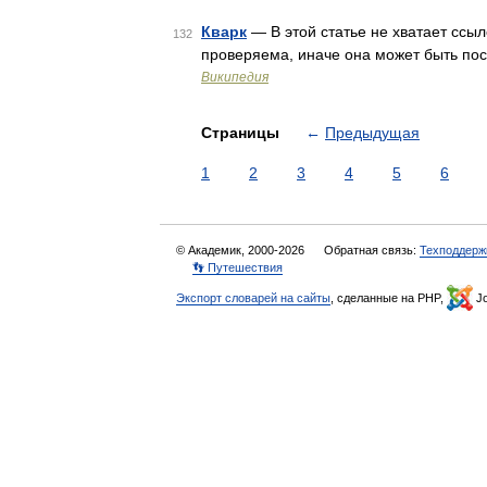
Кварк
— В этой статье не хватает сс
132
проверяема, иначе она может быть по
Википедия
Страницы
←
Предыдущая
1
2
3
4
5
6
© Академик, 2000-2026
Обратная связь:
Техподдерж
👣 Путешествия
Экспорт словарей на сайты
, сделанные на PHP,
Jo