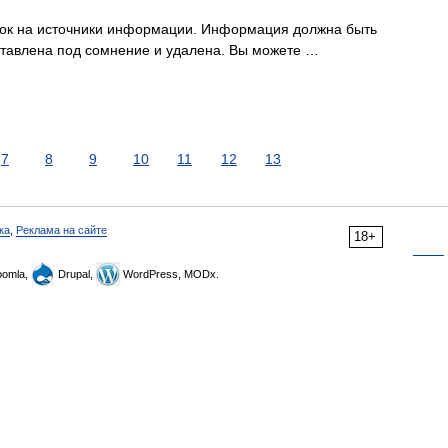
ылок на источники информации. Информация должна быть
ставлена под сомнение и удалена. Вы можете …
7
8
9
10
11
12
13
ка
,
Реклама на сайте
18+
omla,
Drupal,
WordPress, MODx.