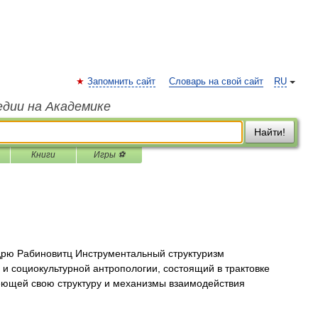
Запомнить сайт
Словарь на свой сайт
RU
едии на Академике
Найти!
Книги
Игры ⚽
ю Рабиновитц Инструментальный структуризм
 и социокультурной антропологии, состоящий в трактовке
еющей свою структуру и механизмы взаимодействия