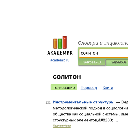
Словари и энциклоп
academic.ru
Толкования
Переводы
солитон
Толкование
Перевод
Книги
Инструментальные структуры
— Эндр
131
методологический подход в социологии
общества как социальной системы, им
структурных элементов,&#8230; …
Википедия