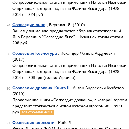
Сопроводительная статья и примечания Натальи Ивановой.
О причинах, которые подвигли Фазиля Искандера (1929-
2016)… 224 руб
Созвездие льва
, Березкин Я. (2010)
24
Вашему вниманию предлагается сборник стихотворений
Яна Березкина "Созвездие Льва" . Нужны ли таким стихам…
208 руб
Созвездие Козлотура
, Искандер Фазиль Абдулович
25
(2017)
Сопроводительная статья и примечания Натальи Ивановой.
О причинах, которые подвигли Фазиля Искандера (1929-
2016)… 208 грн (только Украина)
Созвездие дракона. Книга II
, Антон Андреевич Кузбатов
26
(2019)
Продолжение книги «Созвездие дракона», в которой героям
предстоит столкнуться с новой ужасной угрозой из… 89.9
руб
электронная книга
Созвездие верности
, Райс Л.
27
Румер Ларкин и Зеб Мэйхью жили по соседству. С самого