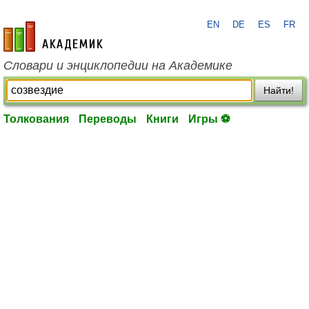
EN
DE
ES
FR
academic.ru
Словари и энциклопедии на Академике
Найти!
Толкования
Переводы
Книги
Игры ⚽