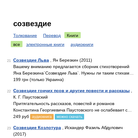
созвездие
Толкование
Перевод
Книги
все
электронные книги
аудиокниги
Созвездие Льва
, Ян Березкин (2011)
21
Вашему вниманию предлагается сборник стихотворений
Яна Березкина`Созвездие Льва`. Нужны ли таким стихам…
199 грн (только Украина)
Созвездие гончих псов и другие повести и рассказы
,
22
К. Г. Паустовский
Притягательность рассказов, повестей и романов
Константина Георгиевича Паустовского не ослабевает с…
249 руб
аудиокнига
можно скачать
Созвездие Козлотура
, Искандер Фазиль Абдулович
23
(2017)