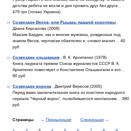
детства ребята не могли и дня прожить друг без друга…
479 грн (только Украина)
Созвездие Весов, или Рыцарь падшей королевы
,
28
Диана Кирсанова (2008)
Максим Бардин, как и многие мужчины, рожденные под
знаком Весов, чертовски обаятелен и, словно магнит… 40
руб
Созвездие ольшанцев
, В. К. Архипенко (1978)
29
Книга лауреата премии Союза журналистов СССР В. К.
Архипенко повествует о Константине Ольшанском и его…
80 руб
Созвездие ворона
, Дмитрий Вересов (2005)
30
Перед вами заключительная книга из поистине народного
сериала "Черный ворон", полюбившегося миллионам… 380
руб
Страницы
←
Предыдущая
Следующая
→
1
2
3
4
5
6
7
8
9