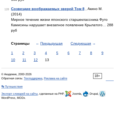
Созвездие воображаемых зверей Том 8
, Акино М.
128
(2014)
Мирное течение жизни японского старшеклассника Футо
Камисины нарушает внезапное появление Крылатого… 288
руб
Страницы
←
Предыдущая
Следующая
→
1
2
3
4
5
6
7
8
9
10
11
12
13
© Академик, 2000-2026
18+
Обратная связь:
Техподдержка
,
Реклама на сайте
👣 Путешествия
Экспорт словарей на сайты
, сделанные на PHP,
Joomla,
Drupal,
WordPress, MODx.