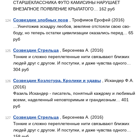
СТАРШЕКЛАССНИКА ФУТО КАМИСИНЫ НАРУШАЕТ
ВНЕЗАПНОЕ ПОЯВЛЕНИЕ КРЫ­ЛАТОГО… 162 руб
Созвездие злобных псов
, Трофимов Ерофей (2016)
124
…Уничтожив эскадру леобов, земляне отстояли свою сво-
боду, но теперь остатки цивилизации оказались перед… 65
руб
Созвездие Стрельца
, Берсенева А. (2016)
125
Тонкие и сложно переплетенные нити связывают близких
людей друг с другом. И поступки, и даже чувства одного…
304 руб
Созвездие Козлотура. Кролики и удавы
, Искандер Ф.А.
126
(2016)
Фазиль Искандер - писатель, понятный каждому и любимый
всеми, наделенный неповторимым и грандиозным… 401
руб
Созвездие Стрельца
, Берсенева А. (2016)
127
Тонкие и сложно переплетенные нити связывают близких
людей друг с другом. И поступки, и даже чувства одного…
158 руб