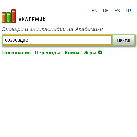
EN
DE
ES
FR
academic.ru
Словари и энциклопедии на Академике
Найти!
Толкования
Переводы
Книги
Игры ⚽