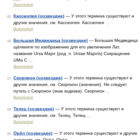
Википедия
Кассиопея (созвездие)
— У этого термина существуют и
65
другие значения, см. Кассиопея. Кассиопея …
Википедия
Большая Медведица (созвездие)
— Большая Медведица
66
щёлкните по изображению для его увеличения Лат.
название Ursa Major (род. п. Ursae Majoris) Сокращение
UMa С …
Википедия
Скорпион (созвездие)
— У этого термина существуют и
67
другие значения, см. Скорпион (значения). Не следует
путать с Скорпион (знак зодиака). Скорпион …
Википедия
Телец (созвездие)
— У этого термина существуют и
68
другие значения, см. Телец. Телец …
Википедия
Орёл (созвездие)
— У этого термина существуют и другие
69
значения, см. Орёл. Орёл …