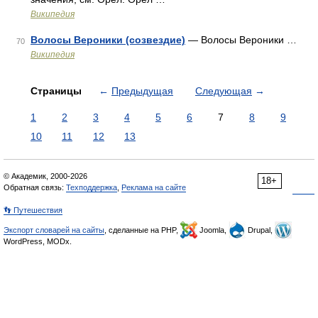
Википедия
Волосы Вероники (созвездие)
— Волосы Вероники …
70
Википедия
Страницы
←
Предыдущая
Следующая
→
1
2
3
4
5
6
7
8
9
10
11
12
13
© Академик, 2000-2026
18+
Обратная связь:
Техподдержка
,
Реклама на сайте
👣 Путешествия
Экспорт словарей на сайты
, сделанные на PHP,
Joomla,
Drupal,
WordPress, MODx.