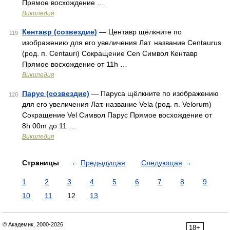
Прямое восхождение …
Википедия
Кентавр (созвездие)
— Центавр щёлкните по
119
изображению для его увеличения Лат. название Centaurus
(род. п. Centauri) Сокращение Cen Символ Кентавр
Прямое восхождение от 11h …
Википедия
Парус (созвездие)
— Паруса щёлкните по изображению
120
для его увеличения Лат. название Vela (род. п. Velorum)
Сокращение Vel Символ Парус Прямое восхождение от
8h 00m до 11 …
Википедия
Страницы
←
Предыдущая
Следующая
→
1
2
3
4
5
6
7
8
9
10
11
12
13
© Академик, 2000-2026
18+