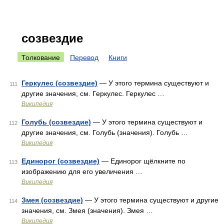
созвездие
Толкование
Перевод
Книги
Геркулес (созвездие)
— У этого термина существуют и
111
другие значения, см. Геркулес. Геркулес …
Википедия
Голубь (созвездие)
— У этого термина существуют и
112
другие значения, см. Голубь (значения). Голубь …
Википедия
Единорог (созвездие)
— Единорог щёлкните по
113
изображению для его увеличения …
Википедия
Змея (созвездие)
— У этого термина существуют и другие
114
значения, см. Змея (значения). Змея …
Википедия