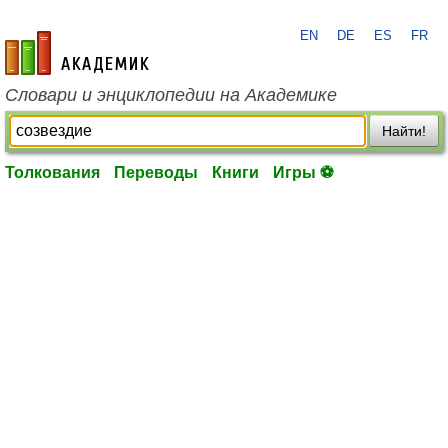
EN
DE
ES
FR
academic.ru
Словари и энциклопедии на Академике
Найти!
Толкования
Переводы
Книги
Игры ⚽