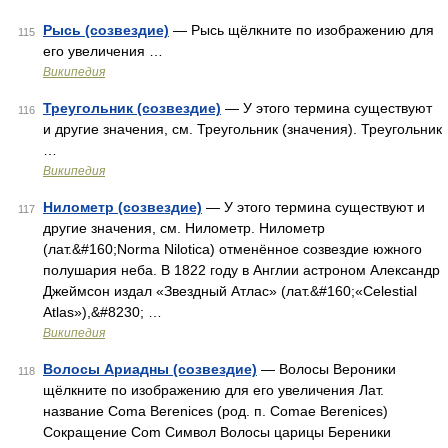
Рысь (созвездие)
— Рысь щёлкните по изображению для
115
его увеличения …
Википедия
Треугольник (созвездие)
— У этого термина существуют
116
и другие значения, см. Треугольник (значения). Треугольник
…
Википедия
Нилометр (созвездие)
— У этого термина существуют и
117
другие значения, см. Нилометр. Нилометр
(лат.&#160;Norma Nilotica) отменённое созвездие южного
полушария неба. В 1822 году в Англии астроном Александр
Джеймсон издал «Звездный Атлас» (лат.&#160;«Celestial
Atlas»),&#8230; …
Википедия
Волосы Ариадны (созвездие)
— Волосы Вероники
118
щёлкните по изображению для его увеличения Лат.
название Coma Berenices (род. п. Comae Berenices)
Сокращение Com Символ Волосы царицы Береники