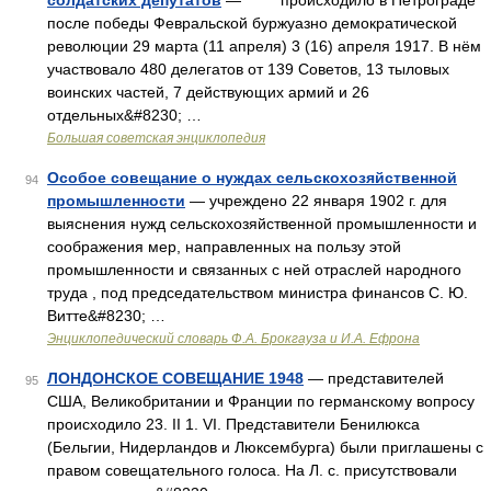
солдатских депутатов
— происходило в Петрограде
после победы Февральской буржуазно демократической
революции 29 марта (11 апреля) 3 (16) апреля 1917. В нём
участвовало 480 делегатов от 139 Советов, 13 тыловых
воинских частей, 7 действующих армий и 26
отдельных&#8230; …
Большая советская энциклопедия
Особое совещание о нуждах сельскохозяйственной
94
промышленности
— учреждено 22 января 1902 г. для
выяснения нужд сельскохозяйственной промышленности и
соображения мер, направленных на пользу этой
промышленности и связанных с ней отраслей народного
труда , под председательством министра финансов С. Ю.
Витте&#8230; …
Энциклопедический словарь Ф.А. Брокгауза и И.А. Ефрона
ЛОНДОНСКОЕ СОВЕЩАНИЕ 1948
— представителей
95
США, Великобритании и Франции по германскому вопросу
происходило 23. II 1. VI. Представители Бенилюкса
(Бельгии, Нидерландов и Люксембурга) были приглашены с
правом совещательного голоса. На Л. с. присутствовали