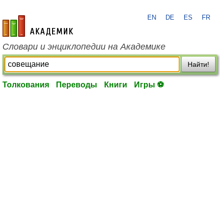
EN
DE
ES
FR
academic.ru
Словари и энциклопедии на Академике
Найти!
Толкования
Переводы
Книги
Игры ⚽