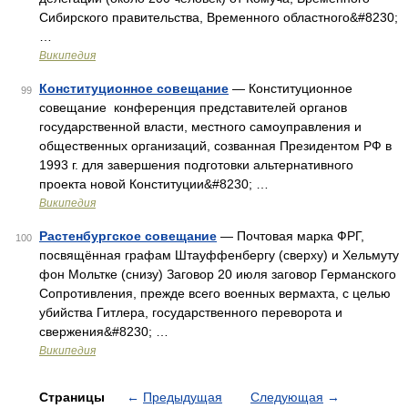
Сибирского правительства, Временного областного&#8230;
…
Википедия
Конституционное совещание
— Конституционное
99
совещание конференция представителей органов
государственной власти, местного самоуправления и
общественных организаций, созванная Президентом РФ в
1993 г. для завершения подготовки альтернативного
проекта новой Конституции&#8230; …
Википедия
Растенбургское совещание
— Почтовая марка ФРГ,
100
посвящённая графам Штауффенбергу (сверху) и Хельмуту
фон Мольтке (снизу) Заговор 20 июля заговор Германского
Сопротивления, прежде всего военных вермахта, с целью
убийства Гитлера, государственного переворота и
свержения&#8230; …
Википедия
Страницы
←
Предыдущая
Следующая
→