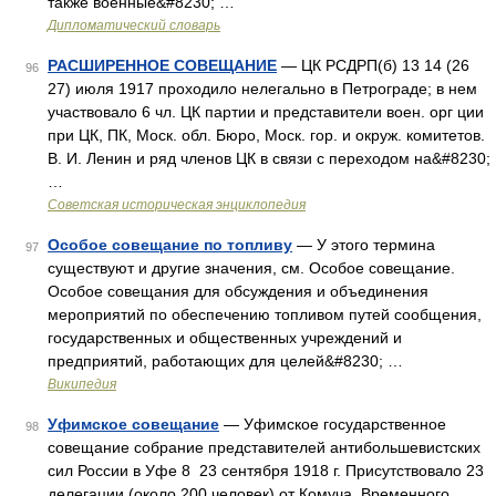
также военные&#8230; …
Дипломатический словарь
РАСШИРЕННОЕ СОВЕЩАНИЕ
— ЦК РСДРП(б) 13 14 (26
96
27) июля 1917 проходило нелегально в Петрограде; в нем
участвовало 6 чл. ЦК партии и представители воен. орг ции
при ЦК, ПК, Моск. обл. Бюро, Моск. гор. и окруж. комитетов.
В. И. Ленин и ряд членов ЦК в связи с переходом на&#8230;
…
Советская историческая энциклопедия
Особое совещание по топливу
— У этого термина
97
существуют и другие значения, см. Особое совещание.
Особое совещания для обсуждения и объединения
мероприятий по обеспечению топливом путей сообщения,
государственных и общественных учреждений и
предприятий, работающих для целей&#8230; …
Википедия
Уфимское совещание
— Уфимское государственное
98
совещание собрание представителей антибольшевистских
сил России в Уфе 8 23 сентября 1918 г. Присутствовало 23
делегации (около 200 человек) от Комуча, Временного