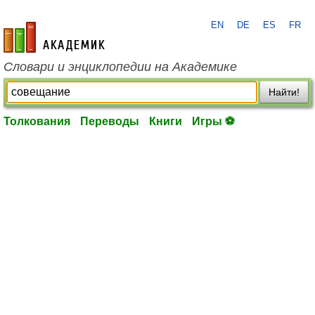
EN
DE
ES
FR
academic.ru
Словари и энциклопедии на Академике
Найти!
Толкования
Переводы
Книги
Игры ⚽