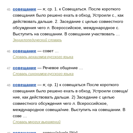
совещание
— я; ср. 1. к Совещаться. После короткого
45
совещания было решено ехать в обход. Устроили с., как
действовать дальше. 2. Заседание с целью совместного
обсуждения чего л. Всероссийское, международное с.
Выступить на совещании. В совещании участвовать …
Энциклопедический словарь
совещание
— совет …
46
Cловарь архаизмов русского языка
совещание
— Речевое общение …
47
Словарь синонимов русского языка
совещание
— я; ср. 1) к совещаться После короткого
48
совещания было решено ехать в обход. Устроили совеща/
ние, как действовать дальше. 2) Заседание с целью
совместного обсуждения чего л. Всероссийское,
международное совеща/ние. Выступить на совещании. В
сове …
Словарь многих выражений
совещание
— совещ/а/ни/е [й/э] …