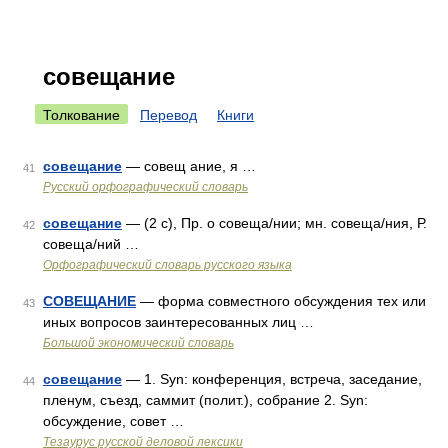
совещание
Толкование
Перевод
Книги
совещание
— совещ ание, я …
41
Русский орфографический словарь
совещание
— (2 с), Пр. о совеща/нии; мн. совеща/ния, Р.
42
совеща/ний …
Орфографический словарь русского языка
СОВЕЩАНИЕ
— форма совместного обсуждения тех или
43
иных вопросов заинтересованных лиц …
Большой экономический словарь
совещание
— 1. Syn: конференция, встреча, заседание,
44
пленум, съезд, саммит (полит.), собрание 2. Syn:
обсуждение, совет …
Тезаурус русской деловой лексики