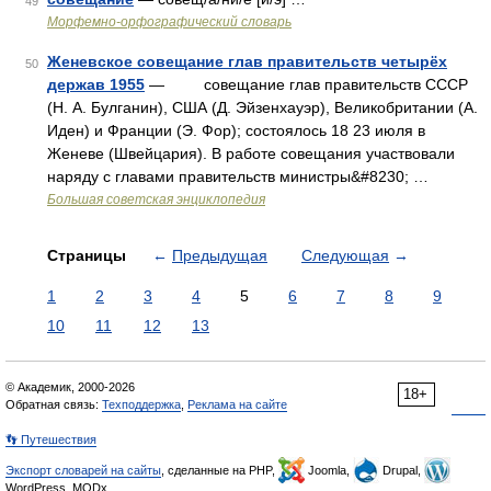
49
Морфемно-орфографический словарь
Женевское совещание глав правительств четырёх
50
держав 1955
— совещание глав правительств СССР
(Н. А. Булганин), США (Д. Эйзенхауэр), Великобритании (А.
Иден) и Франции (Э. Фор); состоялось 18 23 июля в
Женеве (Швейцария). В работе совещания участвовали
наряду с главами правительств министры&#8230; …
Большая советская энциклопедия
Страницы
←
Предыдущая
Следующая
→
1
2
3
4
5
6
7
8
9
10
11
12
13
© Академик, 2000-2026
18+
Обратная связь:
Техподдержка
,
Реклама на сайте
👣 Путешествия
Экспорт словарей на сайты
, сделанные на PHP,
Joomla,
Drupal,
WordPress, MODx.