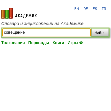
EN
DE
ES
FR
academic.ru
Словари и энциклопедии на Академике
Найти!
Толкования
Переводы
Книги
Игры ⚽