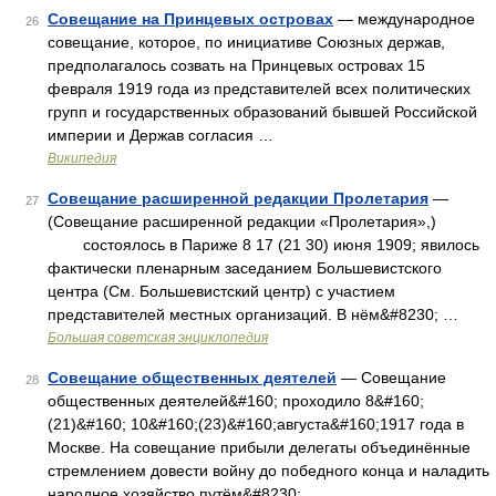
Совещание на Принцевых островах
— международное
26
совещание, которое, по инициативе Союзных держав,
предполагалось созвать на Принцевых островах 15
февраля 1919 года из представителей всех политических
групп и государственных образований бывшей Российской
империи и Держав согласия …
Википедия
Совещание расширенной редакции Пролетария
—
27
(Совещание расширенной редакции «Пролетария»,)
состоялось в Париже 8 17 (21 30) июня 1909; явилось
фактически пленарным заседанием Большевистского
центра (См. Большевистский центр) с участием
представителей местных организаций. В нём&#8230; …
Большая советская энциклопедия
Совещание общественных деятелей
— Совещание
28
общественных деятелей&#160; проходило 8&#160;
(21)&#160; 10&#160;(23)&#160;августа&#160;1917 года в
Москве. На совещание прибыли делегаты объединённые
стремлением довести войну до победного конца и наладить
народное хозяйство путём&#8230; …