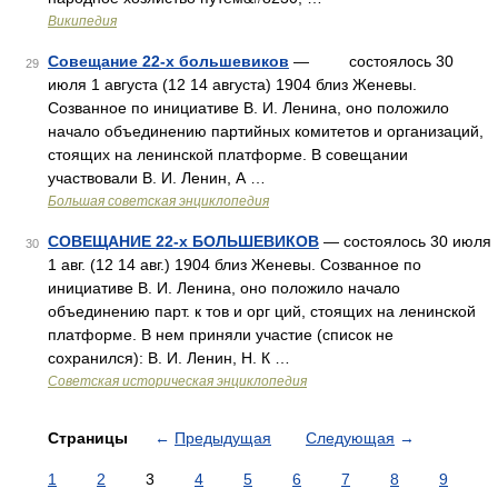
Википедия
Совещание 22-х большевиков
— состоялось 30
29
июля 1 августа (12 14 августа) 1904 близ Женевы.
Созванное по инициативе В. И. Ленина, оно положило
начало объединению партийных комитетов и организаций,
стоящих на ленинской платформе. В совещании
участвовали В. И. Ленин, А …
Большая советская энциклопедия
СОВЕЩАНИЕ 22-х БОЛЬШЕВИКОВ
— состоялось 30 июля
30
1 авг. (12 14 авг.) 1904 близ Женевы. Созванное по
инициативе В. И. Ленина, оно положило начало
объединению парт. к тов и орг ций, стоящих на ленинской
платформе. В нем приняли участие (список не
сохранился): В. И. Ленин, Н. К …
Советская историческая энциклопедия
Страницы
←
Предыдущая
Следующая
→
1
2
3
4
5
6
7
8
9