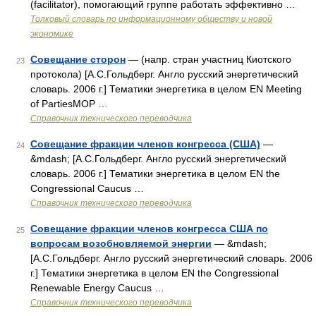
(facilitator), помогающий группе работать эффективно …
Толковый словарь по информационному обществу и новой
экономике
Совещание сторон
— (напр. стран участниц Киотского
23
протокола) [А.С.Гольдберг. Англо русский энергетический
словарь. 2006 г.] Тематики энергетика в целом EN Meeting
of PartiesMOP …
Справочник технического переводчика
Совещание фракции членов конгресса (США)
—
24
&mdash; [А.С.Гольдберг. Англо русский энергетический
словарь. 2006 г.] Тематики энергетика в целом EN the
Congressional Caucus …
Справочник технического переводчика
Совещание фракции членов конгресса США по
25
вопросам возобновляемой энергии
— &mdash;
[А.С.Гольдберг. Англо русский энергетический словарь. 2006
г.] Тематики энергетика в целом EN the Congressional
Renewable Energy Caucus …
Справочник технического переводчика