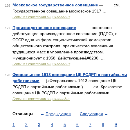
Московское государственное совещание
— см.
126
Государственное совещание московское 1917 …
Большая советская энциклопедия
Производственное совещание
— постоянно
127
действующее производственное совещание (ПДПС), в
СССР одна из форм социалистической демократии,
общественного контроля, практического вовлечения
трудящихся масс в управление производством.
Функционирует с 1958. Действующее&#8230; …
Большая советская энциклопедия
Февральское 1913 совещание ЦК РСДРП с партийными
128
работниками
— («Февральское» 1913 совещание ЦК
РСДРП с партийными работниками,) см. Краковское
совещание ЦК РСДРП с партийными работниками …
Большая советская энциклопедия
Страницы
←
Предыдущая
Следующая
→
1
2
3
4
5
6
7
8
9