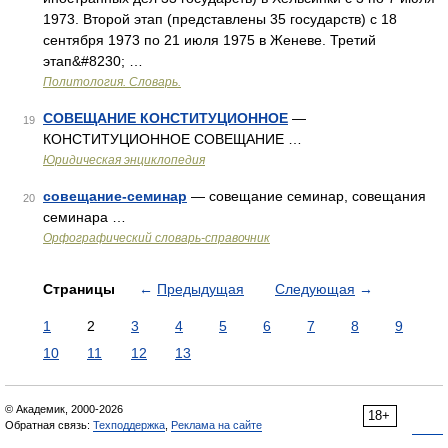
1973. Второй этап (представлены 35 государств) с 18
сентября 1973 по 21 июля 1975 в Женеве. Третий
этап&#8230; …
Политология. Словарь.
СОВЕЩАНИЕ КОНСТИТУЦИОННОЕ
—
19
КОНСТИТУЦИОННОЕ СОВЕЩАНИЕ …
Юридическая энциклопедия
совещание-семинар
— совещание семинар, совещания
20
семинара …
Орфографический словарь-справочник
Страницы
←
Предыдущая
Следующая
→
1
2
3
4
5
6
7
8
9
10
11
12
13
© Академик, 2000-2026
18+
Обратная связь:
Техподдержка
,
Реклама на сайте