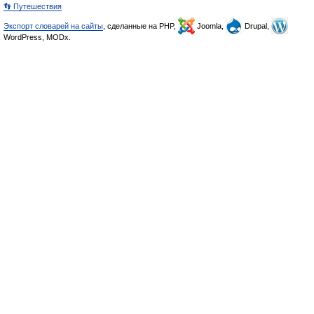
👣 Путешествия
Экспорт словарей на сайты
, сделанные на PHP,
Joomla,
Drupal,
WordPress, MODx.