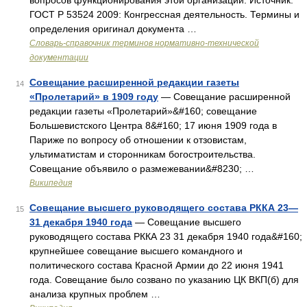
вопросов функционирования этой организации. Источник:
ГОСТ Р 53524 2009: Конгрессная деятельность. Термины и
определения оригинал документа …
Словарь-справочник терминов нормативно-технической
документации
Совещание расширенной редакции газеты
14
«Пролетарий» в 1909 году
— Совещание расширенной
редакции газеты «Пролетарий»&#160; совещание
Большевистского Центра 8&#160; 17 июня 1909 года в
Париже по вопросу об отношении к отзовистам,
ультиматистам и сторонникам богостроительства.
Совещание объявило о размежевании&#8230; …
Википедия
Совещание высшего руководящего состава РККА 23—
15
31 декабря 1940 года
— Совещание высшего
руководящего состава РККА 23 31 декабря 1940 года&#160;
крупнейшее совещание высшего командного и
политического состава Красной Армии до 22 июня 1941
года. Совещание было созвано по указанию ЦК ВКП(б) для
анализа крупных проблем …