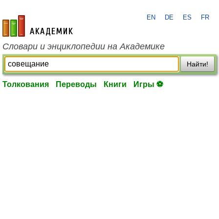
EN
DE
ES
FR
academic.ru
Словари и энциклопедии на Академике
Найти!
Толкования
Переводы
Книги
Игры ⚽