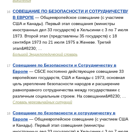
Википедия
СОВЕЩАНИЕ ПО БЕЗОПАСНОСТИ И СОТРУДНИЧЕСТВУ
16
В ЕВРОПЕ
— Общеевропейское совещание (с участием
США и Канады). Первый этап совещания (министры
иностранных дел 33 государств) в Хельсинки с 3 по 7 июля
1973. Второй этап (представлены 35 государств) с 18
сентября 1973 по 21 июля 1975 в Женеве. Третий
этап&#8230; …
Большой Энциклопедический словарь
Совещание по Безопасности и Сотрудничеству в
17
Европе
— СБСЕ постоянно действующее совещание 33
европейских государств, США и Канады с 1973; основная
цель укрепление безопасности народов и расширение
равноправного сотрудничества между государствами с
различным социальным строем. На совещании&#8230; …
Словарь черезвычайных ситуаций
Совещание по безопасности и сотрудничеству в
18
Европе
— Общеевропейское совещание (с участием США
и Канады). Первый этап совещания (министры
иностранных дел 33 государств) в Хельсинки с 3 по 7 июля