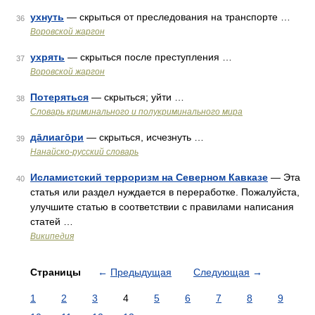
ухнуть
— скрыться от преследования на транспорте …
36
Воровской жаргон
ухрять
— скрыться после преступления …
37
Воровской жаргон
Потеряться
— скрыться; уйти …
38
Словарь криминального и полукриминального мира
да̄лиаго̄ри
— скрыться, исчезнуть …
39
Нанайско-русский словарь
Исламистский терроризм на Северном Кавказе
— Эта
40
статья или раздел нуждается в переработке. Пожалуйста,
улучшите статью в соответствии с правилами написания
статей …
Википедия
Страницы
←
Предыдущая
Следующая
→
1
2
3
4
5
6
7
8
9