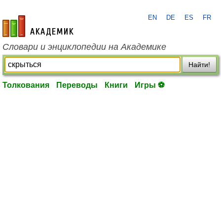
EN
DE
ES
FR
academic.ru
Словари и энциклопедии на Академике
Найти!
Толкования
Переводы
Книги
Игры ⚽