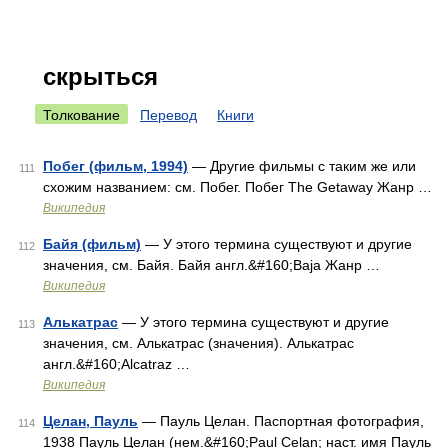
скрыться
Толкование
Перевод
Книги
Побег (фильм, 1994)
— Другие фильмы с таким же или
111
схожим названием: см. Побег. Побег The Getaway Жанр …
Википедия
Байя (фильм)
— У этого термина существуют и другие
112
значения, см. Байя. Байя англ.&#160;Baja Жанр …
Википедия
Алькатрас
— У этого термина существуют и другие
113
значения, см. Алькатрас (значения). Алькатрас
англ.&#160;Alcatraz …
Википедия
Целан, Пауль
— Пауль Целан. Паспортная фотография,
114
1938 Пауль Целан (нем.&#160;Paul Celan; наст. имя Пауль