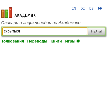
EN
DE
ES
FR
academic.ru
Словари и энциклопедии на Академике
Найти!
Толкования
Переводы
Книги
Игры ⚽