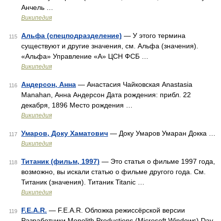
Анчель …
Википедия
Альфа (спецподразделение)
— У этого термина
115
существуют и другие значения, см. Альфа (значения).
«Альфа» Управление «А» ЦСН ФСБ …
Википедия
Андерсон, Анна
— Анастасия Чайковская Anastasia
116
Manahan, Анна Андерсон Дата рождения: прибл. 22
декабря, 1896 Место рождения …
Википедия
Умаров, Доку Хаматович
— Доку Умаров Умаран Докка …
117
Википедия
Титаник (фильм, 1997)
— Это статья о фильме 1997 года,
118
возможно, вы искали статью о фильме другого года. См.
Титаник (значения). Титаник Titanic …
Википедия
F.E.A.R.
— F.E.A.R. Обложка режиссёрской версии
119
Разработчики Monolith Productions (Microsoft Windows) Day