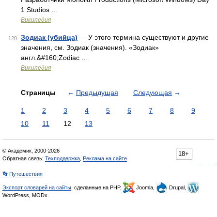
1 Studios …
Википедия
Зодиак (убийца)
— У этого термина существуют и другие
120
значения, см. Зодиак (значения). «Зодиак»
англ.&#160;Zodiac …
Википедия
Страницы
←
Предыдущая
Следующая
→
1
2
3
4
5
6
7
8
9
10
11
12
13
© Академик, 2000-2026
18+
Обратная связь:
Техподдержка
,
Реклама на сайте
👣 Путешествия
Экспорт словарей на сайты
, сделанные на PHP,
Joomla,
Drupal,
WordPress, MODx.