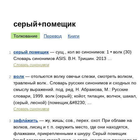
серый+помещик
Толкование
Перевод
Книги
серый помещик
— сущ., кол во синонимов: 1 • волк (30)
1
Словарь синонимов ASIS. В.Н. Тришин. 2013 …
Словарь синонимов
волк
— отольются волку овечьи слезки, смотреть волком,
2
травленый волк.. Словарь русских синонимов и сходных по
смыслу выражений. под. ред. Н. Абрамова, М.: Русские
словари, 1999. волк (серый); койот, тилацин, волчок, шакал,
(серый, лесной) (помещик,&#8230; …
Словарь синонимов
зафла́жить
— жу, жишь; сов., перех. охот. При облаве на
3
волков, лисиц и т. п. окружить место, где они находятся,
флажками, прикрепленными к шнуру. Серый помещик