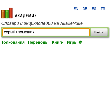
EN
DE
ES
FR
academic.ru
Словари и энциклопедии на Академике
Найти!
Толкования
Переводы
Книги
Игры ⚽