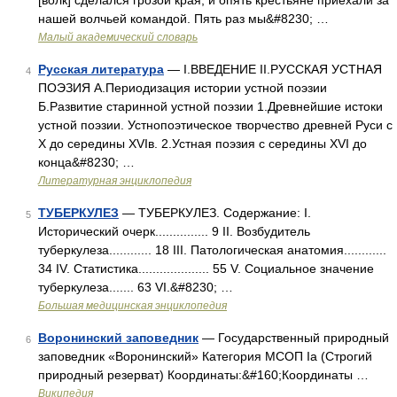
[волк] сделался грозой края, и опять крестьяне приехали за
нашей волчьей командой. Пять раз мы&#8230; …
Малый академический словарь
Русская литература
— I.ВВЕДЕНИЕ II.РУССКАЯ УСТНАЯ
4
ПОЭЗИЯ А.Периодизация истории устной поэзии
Б.Развитие старинной устной поэзии 1.Древнейшие истоки
устной поэзии. Устнопоэтическое творчество древней Руси с
X до середины XVIв. 2.Устная поэзия с середины XVI до
конца&#8230; …
Литературная энциклопедия
ТУБЕРКУЛЕЗ
— ТУБЕРКУЛЕЗ. Содержание: I.
5
Исторический очерк............... 9 II. Возбудитель
туберкулеза............ 18 III. Патологическая анатомия............
34 IV. Статистика.................... 55 V. Социальное значение
туберкулеза....... 63 VІ.&#8230; …
Большая медицинская энциклопедия
Воронинский заповедник
— Государственный природный
6
заповедник «Воронинский» Категория МСОП Ia (Строгий
природный резерват) Координаты:&#160;Координаты …
Википедия