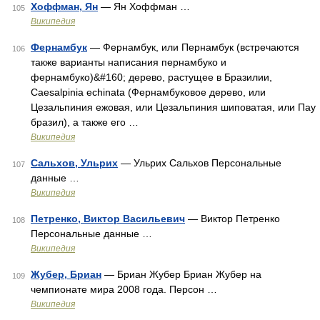
Хоффман, Ян
— Ян Хоффман …
105
Википедия
Фернамбук
— Фернамбук, или Пернамбук (встречаются
106
также варианты написания пернамбуко и
фернамбуко)&#160; дерево, растущее в Бразилии,
Caesalpinia echinata (Фернамбуковое дерево, или
Цезальпиния ежовая, или Цезальпиния шиповатая, или Пау
бразил), а также его …
Википедия
Сальхов, Ульрих
— Ульрих Сальхов Персональные
107
данные …
Википедия
Петренко, Виктор Васильевич
— Виктор Петренко
108
Персональные данные …
Википедия
Жубер, Бриан
— Бриан Жубер Бриан Жубер на
109
чемпионате мира 2008 года. Персон …
Википедия