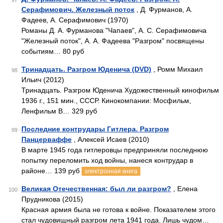
97
Серафимович. Железный поток
, Д. Фурманов, А.
Фадеев, А. Серафимович (1970)
Романы Д. А. Фурманова "Чапаев", А. С. Серафимовича
"Железный поток", А. А. Фадеева "Разгром" посвящены
событиям… 80 руб
Тринадцать. Разгром Юденича (DVD)
, Ромм Михаил
98
Ильич (2012)
Тринадцать. Разгром Юденича Художественный кинофильм
1936 г., 151 мин., СССР. Кинокомпании: Мосфильм,
Ленфильм В… 329 руб
Последние контрудары Гитлера. Разгром
99
Панцерваффе
, Алексей Исаев (2010)
В марте 1945 года гитлеровцы предприняли последнюю
попытку переломить ход войны, нанеся контрудар в
районе… 139 руб
электронная книга
Великая Отечественная: был ли разгром?
, Елена
100
Прудникова (2015)
Красная армия была не готова к войне. Показателем этого
стал чудовищный разгром лета 1941 года. Лишь чудом…