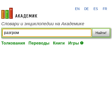
EN
DE
ES
FR
academic.ru
Словари и энциклопедии на Академике
Найти!
Толкования
Переводы
Книги
Игры ⚽