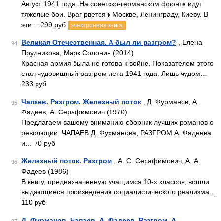
Август 1941 года. На советско-германском фронте идут
тяжелые бои. Враг рвется к Москве, Ленинграду, Киеву. В
эти… 299 руб
электронная книга
Великая Отечественная. А был ли разгром?
, Елена
94
Прудникова, Марк Солонин (2014)
Красная армия была не готова к войне. Показателем этого
стал чудовищный разгром лета 1941 года. Лишь чудом…
233 руб
Чапаев. Разгром. Железный поток
, Д. Фурманов, А.
95
Фадеев, А. Серафимович (1970)
Предлагаем вашему вниманию сборник лучших романов о
революции: ЧАПАЕВ Д. Фурманова, РАЗГРОМ А. Фадеева
и… 70 руб
Железный поток. Разгром
, А. С. Серафимович, А. А.
96
Фадеев (1986)
В книгу, предназначенную учащимся 10-х классов, вошли
выдающиеся произведения социалистического реализма…
110 руб
Д. Фурманов. Чапаев. А. Фадеев. Разгром. А.