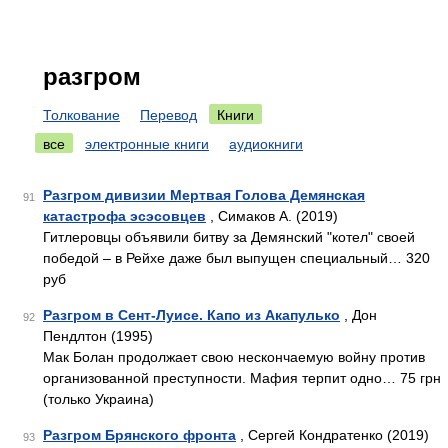
разгром
Толкование
Перевод
Книги
все
электронные книги
аудиокниги
Разгром дивизии Мертвая Голова Демянская
91
катастрофа эсэсовцев
, Симаков А. (2019)
Гитлеровцы объявили битву за Демянский "котел" своей
победой – в Рейхе даже был выпущен специальный… 320
руб
Разгром в Сент-Луисе. Капо из Акапулько
, Дон
92
Пендлтон (1995)
Мак Болан продолжает свою нескончаемую войну против
организованной преступности. Мафия терпит одно… 75 грн
(только Украина)
Разгром Брянского фронта
, Сергей Кондратенко (2019)
93