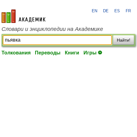
EN
DE
ES
FR
academic.ru
Словари и энциклопедии на Академике
Найти!
Толкования
Переводы
Книги
Игры ⚽