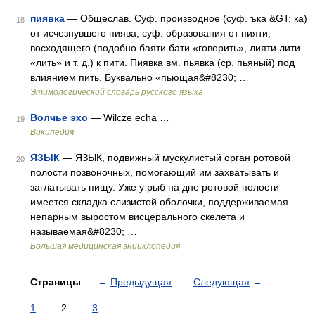
пиявка
— Общеслав. Суф. производное (суф. ъка &GT; ка)
18
от исчезнувшего пиява, суф. образования от пияти,
восходящего (подобно баяти бати «говорить», лияти лити
«лить» и т. д.) к пити. Пиявка вм. пьявка (ср. пьяный) под
влиянием пить. Буквально «пьющая&#8230; …
Этимологический словарь русского языка
Волчье эхо
— Wilcze echa …
19
Википедия
ЯЗЫК
— ЯЗЫК, подвижный мускулистый орган ротовой
20
полости позвоночных, помогающий им захватывать и
заглатывать пищу. Уже у рыб на дне ротовой полости
имеется складка слизистой оболочки, поддерживаемая
непарным выростом висцерального скелета и
называемая&#8230; …
Большая медицинская энциклопедия
Страницы
←
Предыдущая
Следующая
→
1
2
3