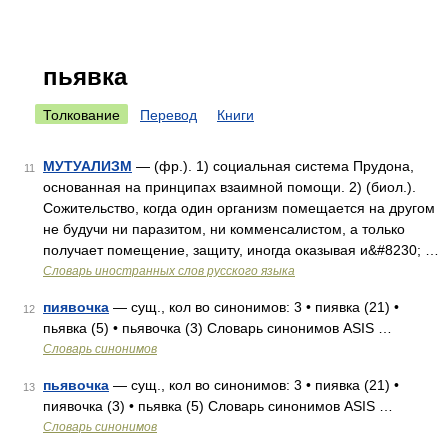
пьявка
Толкование
Перевод
Книги
МУТУАЛИЗМ
— (фр.). 1) социальная система Прудона,
11
основанная на принципах взаимной помощи. 2) (биол.).
Сожительство, когда один организм помещается на другом
не будучи ни паразитом, ни комменсалистом, а только
получает помещение, защиту, иногда оказывая и&#8230; …
Словарь иностранных слов русского языка
пиявочка
— сущ., кол во синонимов: 3 • пиявка (21) •
12
пьявка (5) • пьявочка (3) Словарь синонимов ASIS …
Словарь синонимов
пьявочка
— сущ., кол во синонимов: 3 • пиявка (21) •
13
пиявочка (3) • пьявка (5) Словарь синонимов ASIS …
Словарь синонимов