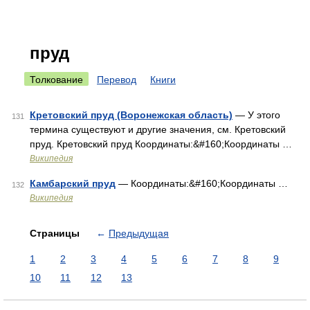
пруд
Толкование
Перевод
Книги
Кретовский пруд (Воронежская область)
— У этого
131
термина существуют и другие значения, см. Кретовский
пруд. Кретовский пруд Координаты:&#160;Координаты …
Википедия
Камбарский пруд
— Координаты:&#160;Координаты …
132
Википедия
Страницы
←
Предыдущая
1
2
3
4
5
6
7
8
9
10
11
12
13