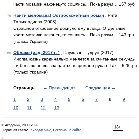
части мозаики наконец-то сошлись... Пока разум… 157 руб
Найти меломана! Остросюжетный роман
, Рита
79
Тальвердиева (2008)
Страшное откровение дохнуло ему в лицо. Отдельные
части мозаики наконец-то сошлись... Пока разум… 143 грн
(только Украина)
Облако (изд. 2017 г. )
, Паузеванг Гудрун (2017)
80
Иногда жизнь кардинально меняется за считанные секунды
- и больше не возвращается в прежнее русло. Так… 628 грн
(только Украина)
Страницы
←
Предыдущая
Следующая
→
1
2
3
4
5
6
7
8
9
10
11
12
13
© Академик, 2000-2026
18+
Обратная связь:
Техподдержка
,
Реклама на сайте