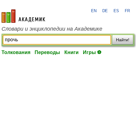
EN
DE
ES
FR
academic.ru
Словари и энциклопедии на Академике
Найти!
Толкования
Переводы
Книги
Игры ⚽