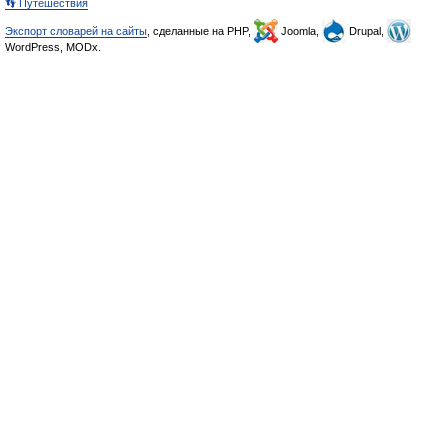
👣 Путешествия
Экспорт словарей на сайты
, сделанные на PHP,
Joomla,
Drupal,
WordPress, MODx.