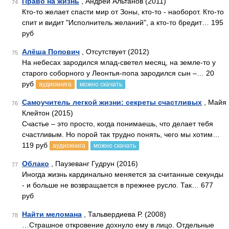
Право на жизнь
, Андрей Альтанов (2011)
74
Кто-то желает спасти мир от Зоны, кто-то - наоборот. Кто-то
спит и видит "Исполнитель желаний", а кто-то бредит… 195
руб
Алёша Попович
, Отсутствует (2012)
75
На небесах зародился млад-светел месяц, на земле-то у
старого соборного у Леонтья-попа зародился сын –… 20
руб
аудиокнига
можно скачать
Самоучитель легкой жизни: секреты счастливых
, Майя
76
Клейтон (2015)
Счастье – это просто, когда понимаешь, что делает тебя
счастливым. Но порой так трудно понять, чего мы хотим…
119 руб
аудиокнига
можно скачать
Облако
, Паузеванг Гудрун (2016)
77
Иногда жизнь кардинально меняется за считанные секунды
- и больше не возвращается в прежнее русло. Так… 677
руб
Найти меломана
, Тальвердиева Р. (2008)
78
…Страшное откровение дохнуло ему в лицо. Отдельные