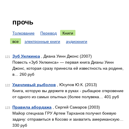
прочь
Толкование
Перевод
Книги
все
электронные книги
аудиокниги
Зуб Уилкинса
, Диана Уинн Джонс (2007)
121
Повесть «Зуб Уилкинса» — первая книга Дианы Уинн
Джонс, которая сразу принесла ей известность на родине,
в… 260 руб
Удачливый рыболов
, Юсупов Ю.К. (2013)
122
Книга, которую вы держите в руках - рыбацкое откровение
от одного из самых опытных (более полувека… 401 руб
Правила абордажа
, Сергей Самаров (2003)
123
Майор спецназа ГРУ Артем Тарханов получил боевую
задачу: отправиться в Косово и захватить американскую…
330 руб