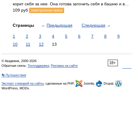
корит себя за нее. Она готова заточить себя в башню и в…
109 руб
электронная книга
Страницы
←
Предыдущая
Следующая
→
1
2
3
4
5
6
7
8
9
10
11
12
13
© Академик, 2000-2026
18+
Обратная связь:
Техподдержка
,
Реклама на сайте
👣 Путешествия
Экспорт словарей на сайты
, сделанные на PHP,
Joomla,
Drupal,
WordPress, MODx.