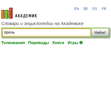
EN
DE
ES
FR
academic.ru
Словари и энциклопедии на Академике
Найти!
Толкования
Переводы
Книги
Игры ⚽