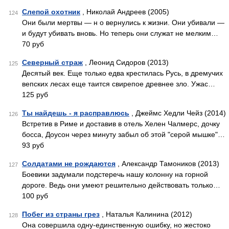
Слепой охотник
, Николай Андреев (2005)
124
Они были мертвы — н o вернулись к жизни. Они убивали —
и будут убивать вновь. Но теперь они служат не мелким…
70 руб
Северный страж
, Леонид Сидоров (2013)
125
Десятый век. Еще только едва крестилась Русь, в дремучих
вепских лесах еще таится свирепое древнее зло. Ужас…
125 руб
Ты найдешь - я расправлюсь
, Джеймс Хедли Чейз (2014)
126
Встретив в Риме и доставив в отель Хелен Чалмерс, дочку
босса, Доусон через минуту забыл об этой "серой мышке"…
93 руб
Солдатами не рождаются
, Александр Тамоников (2013)
127
Боевики задумали подстеречь нашу колонну на горной
дороге. Ведь они умеют решительно действовать только…
100 руб
Побег из страны грез
, Наталья Калинина (2012)
128
Она совершила одну-единственную ошибку, но жестоко