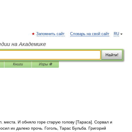
Запомнить сайт
Словарь на свой сайт
RU
едии на Академике
Найти!
Книги
Игры ⚽
л. места. И обняло горе старую голову [Тараса]. Сорвал и
росил их далеко прочь. Гоголь, Тарас Бульба. Григорий