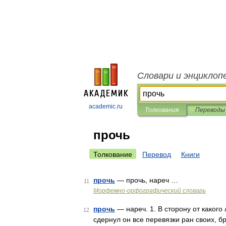
Словари и энциклоп
academic.ru
Толкования
Переводы
прочь
Толкование
Перевод
Книги
прочь
— прочь, нареч …
11
Морфемно-орфографический словарь
прочь
— нареч. 1. В сторону от какого 
12
сдернул он все перевязки ран своих, б