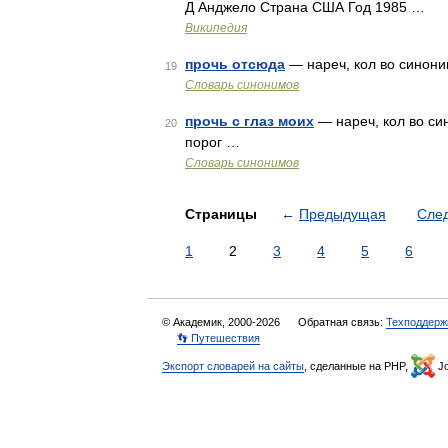
Д Анджело Страна США Год 1985 …
Википедия
прочь отсюда
— нареч, кол во синонимо
19
Словарь синонимов
прочь с глаз моих
— нареч, кол во сино
20
порог …
Словарь синонимов
Страницы
←
Предыдущая
Сле
1
2
3
4
5
6
© Академик, 2000-2026
Обратная связь:
Техподдерж
👣 Путешествия
Экспорт словарей на сайты
, сделанные на PHP,
Jo