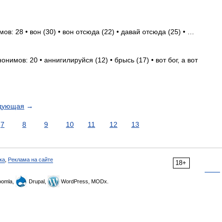
в: 28 • вон (30) • вон отсюда (22) • давай отсюда (25) • …
нимов: 20 • аннигилируйся (12) • брысь (17) • вот бог, а вот
дующая
→
7
8
9
10
11
12
13
ка
,
Реклама на сайте
18+
omla,
Drupal,
WordPress, MODx.