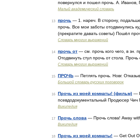
повернулся и пошел прочь. А. Иванов, 
Малый академический словарь
прочь
— 1. нареч. В сторону, подальше 
13
прочь. Все мои заботы отодвинулись ку
(прекратите давать советы) Пошёл про
Словарь многих выражений
прочь от
— см. прочь кого чего, в зн. 
14
Отодвинуть стул прочь от стола. Прочь 
Словарь многих выражений
ПРОЧЬ
— Петлять прочь. Новг. Отказыв
15
Большой словарь русских поговорок
Прочь из моей комнаты! (фильм)
— П
16
псевдодокументальный Продюсер Чич 
Википедия
Прочь слова
— Прочь слова! Away wit
17
Википедия
Прочь из моей комнаты!
— Get Out O
18