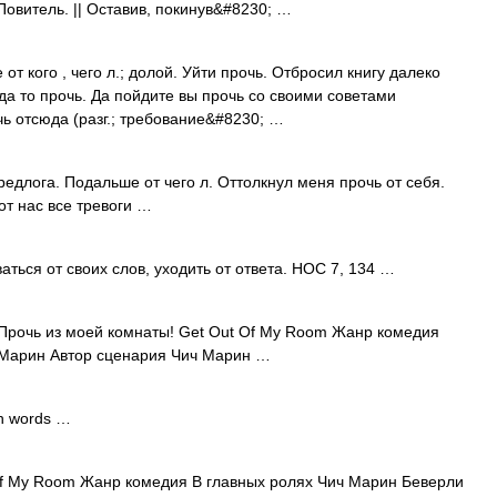
Повитель. || Оставив, покинув&#8230; …
от кого , чего л.; долой. Уйти прочь. Отбросил книгу далеко
да то прочь. Да пойдите вы прочь со своими советами
чь отсюда (разг.; требование&#8230; …
предлога. Подальше от чего л. Оттолкнул меня прочь от себя.
от нас все тревоги …
аться от своих слов, уходить от ответа. НОС 7, 134 …
рочь из моей комнаты! Get Out Of My Room Жанр комедия
Марин Автор сценария Чич Марин …
h words …
f My Room Жанр комедия В главных ролях Чич Марин Беверли