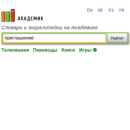
EN
DE
ES
FR
academic.ru
Словари и энциклопедии на Академике
Найти!
Толкования
Переводы
Книги
Игры ⚽