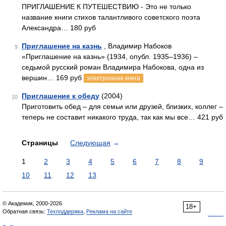
ПРИГЛАШЕНИЕ К ПУТЕШЕСТВИЮ - Это не только
название книги стихов талантливого советского поэта
Александра… 180 руб
Приглашение на казнь
, Владимир Набоков
9
«Приглашение на казнь» (1934, опубл. 1935–1936) –
седьмой русский роман Владимира Набокова, одна из
вершин… 169 руб
электронная книга
Приглашение к обеду
(2004)
10
Приготовить обед – для семьи или друзей, близких, коллег –
теперь не составит никакого труда, так как мы все… 421 руб
Страницы
Следующая
→
1
2
3
4
5
6
7
8
9
10
11
12
13
© Академик, 2000-2026
18+
Обратная связь:
Техподдержка
,
Реклама на сайте