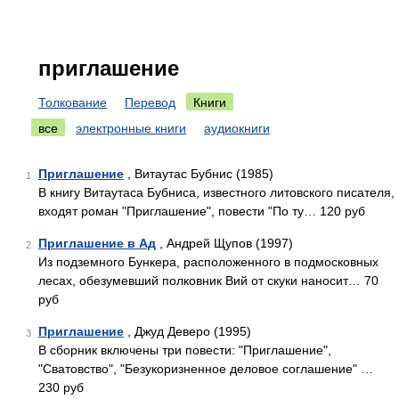
приглашение
Толкование
Перевод
Книги
все
электронные книги
аудиокниги
Приглашение
, Витаутас Бубнис (1985)
1
В книгу Витаутаса Бубниса, известного литовского писателя,
входят роман "Приглашение", повести "По ту… 120 руб
Приглашение в Ад
, Андрей Щупов (1997)
2
Из подземного Бункера, расположенного в подмосковных
лесах, обезумевший полковник Вий от скуки наносит… 70
руб
Приглашение
, Джуд Деверо (1995)
3
В сборник включены три повести: "Приглашение",
"Сватовство", "Безукоризненное деловое соглашение" …
230 руб