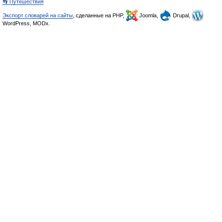
👣 Путешествия
Экспорт словарей на сайты
, сделанные на PHP,
Joomla,
Drupal,
WordPress, MODx.