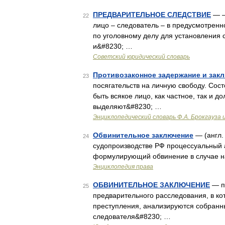
ПРЕДВАРИТЕЛЬНОЕ СЛЕДСТВИЕ
— –
22
лицо – следователь – в предусмотрен
по уголовному делу для установления 
и&#8230; …
Советский юридический словарь
Противозаконное задержание и зак
23
посягательств на личную свободу. Сос
быть всякое лицо, как частное, так и 
выделяют&#8230; …
Энциклопедический словарь Ф.А. Брокгауза 
Обвинительное заключение
— (англ. 
24
судопроизводстве РФ процессуальный 
формулирующий обвинение в случае 
Энциклопедия права
ОБВИНИТЕЛЬНОЕ ЗАКЛЮЧЕНИЕ
— п
25
предварительного расследования, в к
преступления, анализируются собранн
следователя&#8230; …