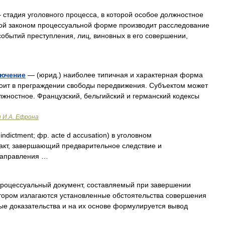
 стадия уголовного процесса, в которой особое должностное
ной законом процессуальной форме производит расследование
событий преступления, лиц, виновных в его совершении,
лючение
— (юрид.) наиболее типичная и характерная форма
тоит в преграждении свободы передвижения. Субъектом может
должностное. Французский, бельгийский и германский кодексы
и И.А. Ефрона
indictment; фр. acte d accusation) в уголовном
акт, завершающий предварительное следствие и
направления …
роцессуальный документ, составляемый при завершении
отором излагаются установленные обстоятельства совершения
ые доказательства и на их основе формулируется вывод