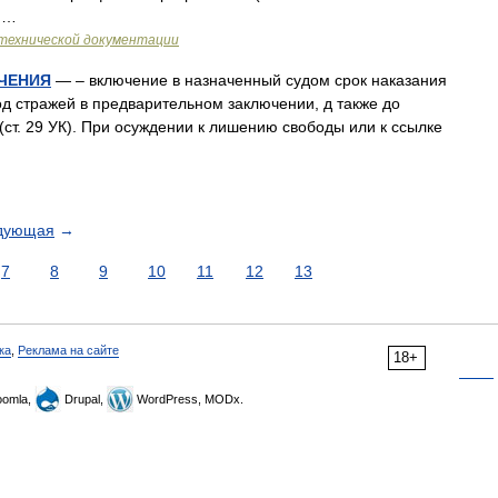
о …
технической документации
ЧЕНИЯ
— – включение в назначенный судом срок наказания
д стражей в предварительном заключении, д также до
(ст. 29 УК). При осуждении к лишению свободы или к ссылке
дующая
→
7
8
9
10
11
12
13
ка
,
Реклама на сайте
18+
omla,
Drupal,
WordPress, MODx.