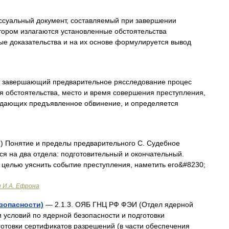
суальный документ, составляемый при завершении
тором излагаются установленные обстоятельства
ые доказательства и на их основе формулируется вывод
 завершающий предварительное рясследование процес
ся обстоятельства, место и время совершения преступления,
рждающих предъявленное обвинение, и определяется
) Понятие и пределы предварительного С. Судебное
я на два отдела: подготовительный и окончательный.
 целью уяснить событие преступления, наметить его&#8230;
и И.А. Ефрона
зопасности)
— 2.1.3. ОЯБ ГНЦ РФ ФЭИ (Отдел ядерной
и условий по ядерной безопасности и подготовки
отовки сертификатов разрешений (в части обеспечения