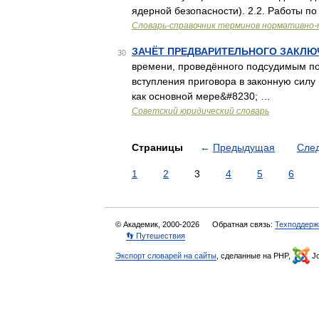
ядерной безопасности). 2.2. Работы п
Словарь-справочник терминов нормативно-
ЗАЧЁТ ПРЕДВАРИТЕЛЬНОГО ЗАКЛЮ
30
времени, проведённого подсудимым по
вступления приговора в законную силу 
как основной мере&#8230; …
Советский юридический словарь
Страницы
←
Предыдущая
Сле
1
2
3
4
5
6
© Академик, 2000-2026
Обратная связь:
Техподдерж
👣 Путешествия
Экспорт словарей на сайты
, сделанные на PHP,
Jo