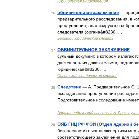
Юридическая энциклопедия
обвинительное заключение
— процес
26
предварительного расследования, в ко
преступления, анализируются собранн
следователя (органа&#8230; …
Большой юридический словарь
ОБВИНИТЕЛЬНОЕ ЗАКЛЮЧЕНИЕ
— –
27
сульный документ, в котором излагают
даётся анализ доказательств, подтве
юридическая&#8230; …
Советский юридический словарь
Следствие
— А. Предварительное С. 1
28
исследование преступления распадаетс
Подготовительное исследование имеет
…
Энциклопедический словарь Ф.А. Брокгауза 
ОЯБ ГНЦ РФ ФЭИ (Отдел ядерной бе
29
безопасности) в части экспертизы мер 
соответствующего заключения для подг