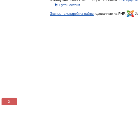
© Академик, 2000-2026
Обратная связь:
Техподдерж
👣 Путешествия
Экспорт словарей на сайты
, сделанные на PHP,
Jo
3