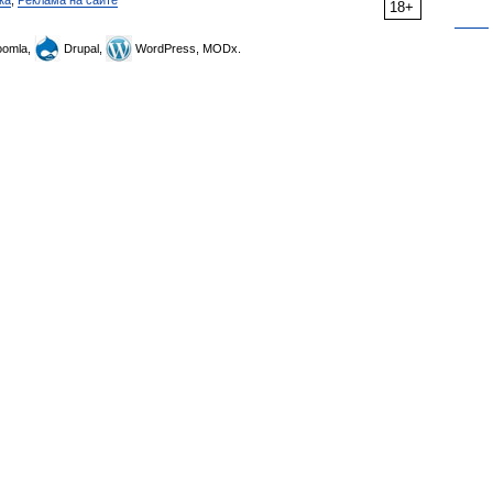
ка
,
Реклама на сайте
18+
omla,
Drupal,
WordPress, MODx.