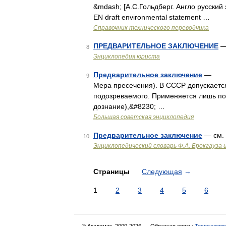
&mdash; [А.С.Гольдберг. Англо русский 
EN draft environmental statement …
Справочник технического переводчика
ПРЕДВАРИТЕЛЬНОЕ ЗАКЛЮЧЕНИЕ
—
8
Энциклопедия юриста
Предварительное заключение
— сод
9
Мера пресечения). В СССР допускается
подозреваемого. Применяется лишь по
дознание),&#8230; …
Большая советская энциклопедия
Предварительное заключение
— см. 
10
Энциклопедический словарь Ф.А. Брокгауза 
Страницы
Следующая
→
1
2
3
4
5
6