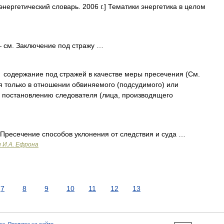
энергетический словарь. 2006 г.] Тематики энергетика в целом
 см. Заключение под стражу …
ержание под стражей в качестве меры пресечения (См.
 только в отношении обвиняемого (подсудимого) или
 постановлению следователя (лица, производящего
Пресечение способов уклонения от следствия и суда …
и И.А. Ефрона
7
8
9
10
11
12
13